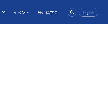
ス
イベント
笹川奨学金
English
Search