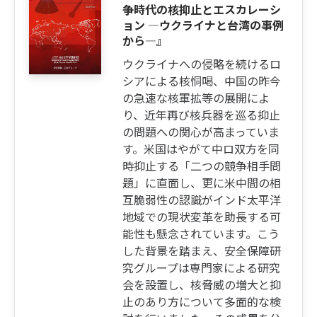
争時代の核抑止とエスカレーシ
ョン ―ウクライナと台湾の事例
から―』
ウクライナへの侵略を続けるロ
シアによる核恫喝、中国の昨今
の急速な核軍拡等の展開によ
り、近年再び核兵器を巡る抑止
の問題への関心が高まっていま
す。米国はやがて中ロ双方を同
時抑止する「二つの競争相手問
題」に直面し、更に米中間の相
互脆弱性の認識がインド太平洋
地域での現状変革を助長する可
能性も懸念されています。こう
した背景を踏まえ、安全保障研
究グループは専門家による研究
会を設置し、核脅威の増大と抑
止のあり方について多面的な検