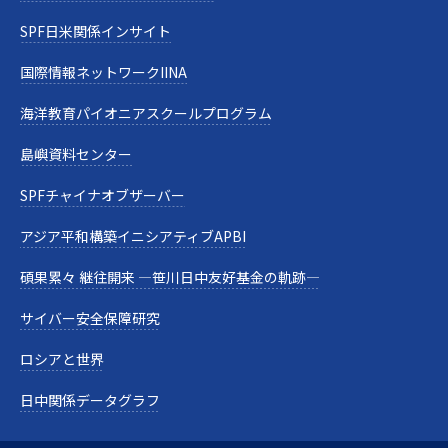
SPF日米関係インサイト
国際情報ネットワークIINA
海洋教育パイオニアスクールプログラム
島嶼資料センター
SPFチャイナオブザーバー
アジア平和構築イニシアティブAPBI
碩果累々 継往開来 —笹川日中友好基金の軌跡—
サイバー安全保障研究
ロシアと世界
日中関係データグラフ