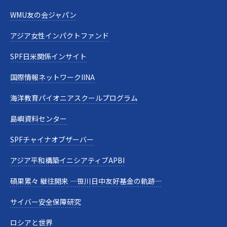
WMU友の会ジャパン
アジア女性インパクトファンド
SPF日米関係インサイト
国際情報ネットワークIINA
海洋教育パイオニアスクールプログラム
島嶼資料センター
SPFチャイナオブザーバー
アジア平和構築イニシアティブAPBI
碩果累々 継往開来 —笹川日中友好基金の軌跡—
サイバー安全保障研究
ロシアと世界