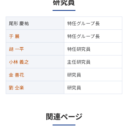
研究員
尾形 慶祐
特任グループ長
于 展
特任グループ長
胡 一平
特任研究員
小林 義之
主任研究員
金 善花
研究員
劉 仝楽
研究員
関連ページ