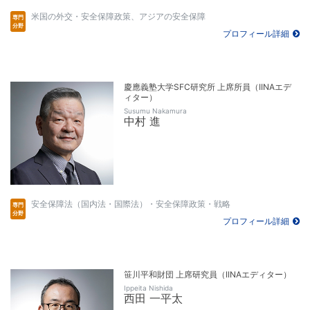
米国の外交・安全保障政策、アジアの安全保障
プロフィール詳細
慶應義塾大学SFC研究所 上席所員（IINAエデ
ィター）
Susumu Nakamura
中村 進
安全保障法（国内法・国際法）・安全保障政策・戦略
プロフィール詳細
笹川平和財団 上席研究員（IINAエディター）
Ippeita Nishida
西田 一平太