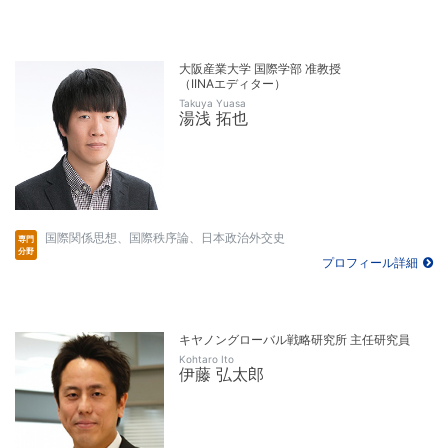
大阪産業大学 国際学部 准教授
（IINAエディター）
Takuya Yuasa
湯浅 拓也
国際関係思想、国際秩序論、日本政治外交史
プロフィール詳細
キヤノングローバル戦略研究所 主任研究員
Kohtaro Ito
伊藤 弘太郎