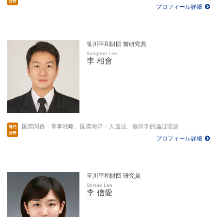
プロフィール詳細
笹川平和財団 前研究員
Sanghoe Lee
李 相會
国際関係・軍事戦略、国際海洋・人道法、修辞学的論証理論
プロフィール詳細
笹川平和財団 研究員
Shinae Lee
李 信愛