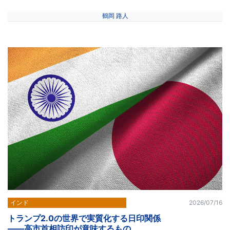
鶴岡 路人
インド
2026/07/16
トランプ2.0の世界で実質化する日印関係
――高市首相訪印が意味するもの