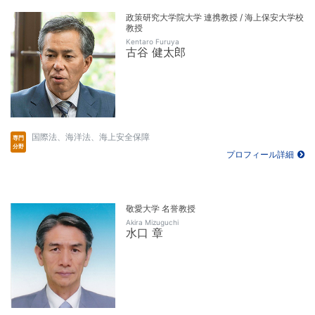
政策研究大学院大学 連携教授 / 海上保安大学校
教授
Kentaro Furuya
古谷 健太郎
国際法、海洋法、海上安全保障
プロフィール詳細
敬愛大学 名誉教授
Akira Mizuguchi
水口 章