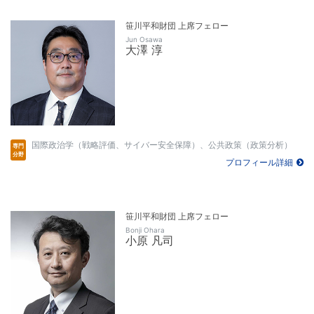
笹川平和財団 上席フェロー
Jun Osawa
大澤 淳
国際政治学（戦略評価、サイバー安全保障）、公共政策（政策分析）
プロフィール詳細
笹川平和財団 上席フェロー
Bonji Ohara
小原 凡司