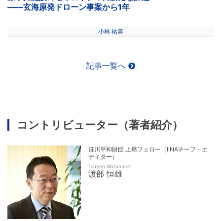
――玄海原発ドローン事案から1年
小林 祐喜
記事一覧へ
コントリビューター（著者紹介）
笹川平和財団 上席フェロー（IINAチーフ・エ
ディター）
Tsuneo Watanabe
渡部 恒雄