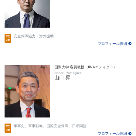
安全保障協力・対外援助
プロフィール詳細
国際大学 客員教授（IINAエディター）
Noboru Yamaguchi
山口 昇
軍事史、軍事戦略、国際安全保障、日米同盟
プロフィール詳細