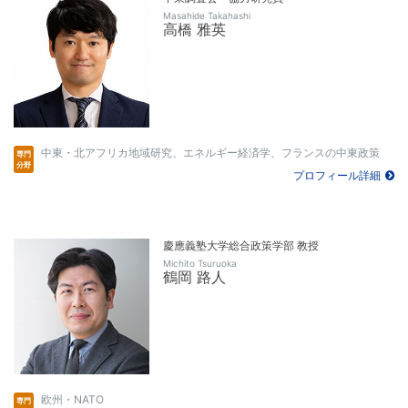
Masahide Takahashi
高橋 雅英
中東・北アフリカ地域研究、エネルギー経済学、フランスの中東政策
プロフィール詳細
慶應義塾大学総合政策学部 教授
Michito Tsuruoka
鶴岡 路人
欧州・NATO