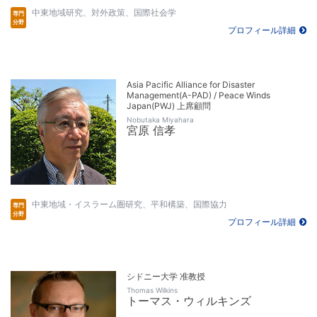
中東地域研究、対外政策、国際社会学
プロフィール詳細
Asia Pacific Alliance for Disaster
Management(A-PAD) / Peace Winds
Japan(PWJ) 上席顧問
Nobutaka Miyahara
宮原 信孝
中東地域・イスラーム圏研究、平和構築、国際協力
プロフィール詳細
シドニー大学 准教授
Thomas Wilkins
トーマス・ウィルキンズ