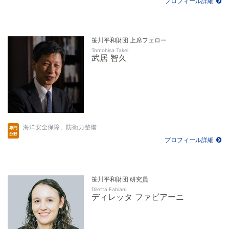
プロフィール詳細
笹川平和財団 上席フェロー
Tomohisa Takei
武居 智久
海洋安全保障、防衛力整備
プロフィール詳細
笹川平和財団 研究員
Diletta Fabiani
ディレッタ ファビアーニ