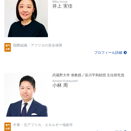
Mika Inoue
井上 実佳
国際組織・アフリカの安全保障
プロフィール詳細
武蔵野大学 准教授／笹川平和財団 主任研究員
Amane Kobayashi
小林 周
中東・北アフリカ、エネルギー地政学