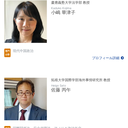
慶應義塾大学法学部 教授
Kaduko Kojima
小嶋 華津子
現代中国政治
プロフィール詳細
拓殖大学国際学部海外事情研究所 教授
Heigo Sato
佐藤 丙午