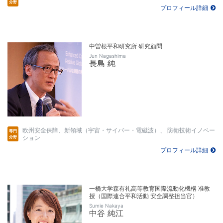
プロフィール詳細
中曽根平和研究所 研究顧問
Jun Nagashima
長島 純
欧州安全保障、新領域（宇宙・サイバー・電磁波）、 防衛技術イノベー
ション
プロフィール詳細
一橋大学森有礼高等教育国際流動化機構 准教
授（国際連合平和活動 安全調整担当官）
Sumie Nakaya
中谷 純江