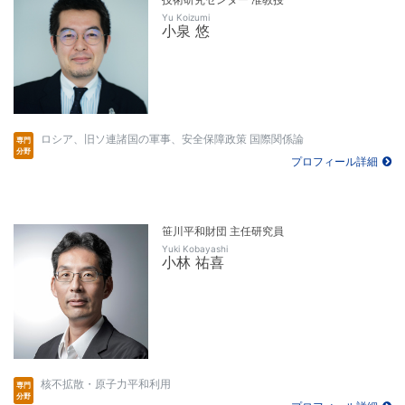
Yu Koizumi
小泉 悠
ロシア、旧ソ連諸国の軍事、安全保障政策 国際関係論
プロフィール詳細
笹川平和財団 主任研究員
Yuki Kobayashi
小林 祐喜
核不拡散・原子力平和利用