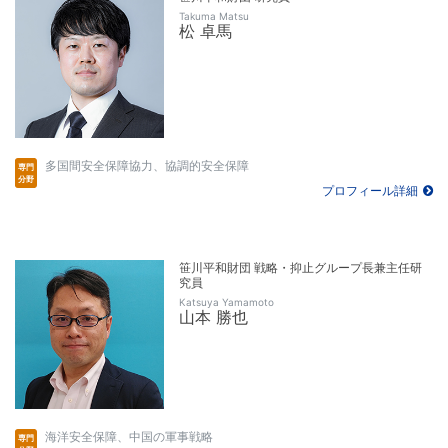
Takuma Matsu
松 卓馬
多国間安全保障協力、協調的安全保障
プロフィール詳細
笹川平和財団 戦略・抑止グループ長兼主任研
究員
Katsuya Yamamoto
山本 勝也
海洋安全保障、中国の軍事戦略