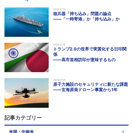
2026.07.23
核兵器「持ち込み」問題の論点
――「一時寄港」か「持ち込み」か
2026.07.16
トランプ2.0の世界で実質化する日印関
係
――高市首相訪印が意味するもの
2026.07.14
原子力施設のセキュリティに新たな課題
――玄海原発ドローン事案から1年
記事カテゴリー
米国・中南米