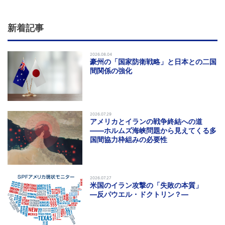
新着記事
2026.08.04
豪州の「国家防衛戦略」と日本との二国
間関係の強化
2026.07.29
アメリカとイランの戦争終結への道
――ホルムズ海峡問題から見えてくる多
国間協力枠組みの必要性
2026.07.27
米国のイラン攻撃の「失敗の本質」
―反パウエル・ドクトリン？―