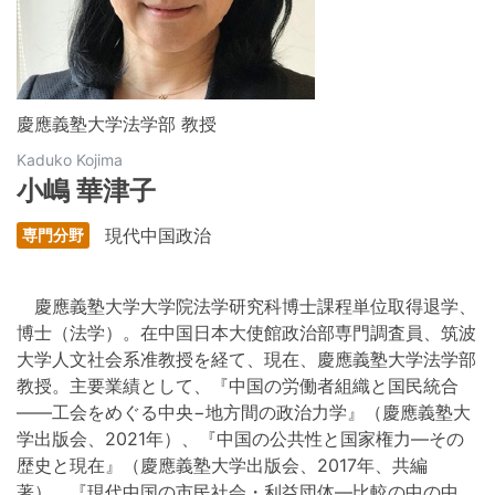
慶應義塾大学法学部 教授
Kaduko Kojima
小嶋 華津子
現代中国政治
慶應義塾大学大学院法学研究科博士課程単位取得退学、
博士（法学）。在中国日本大使館政治部専門調査員、筑波
大学人文社会系准教授を経て、現在、慶應義塾大学法学部
教授。主要業績として、『中国の労働者組織と国民統合
――工会をめぐる中央−地方間の政治力学』（慶應義塾大
学出版会、2021年）、『中国の公共性と国家権力―その
歴史と現在』（慶應義塾大学出版会、2017年、共編
著）、『現代中国の市民社会・利益団体—比較の中の中