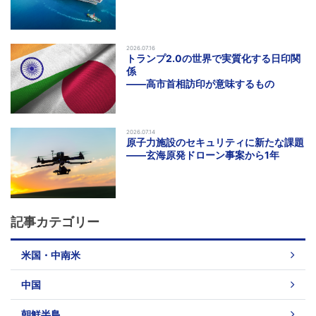
2026.07.16
トランプ2.0の世界で実質化する日印関
係
――高市首相訪印が意味するもの
2026.07.14
原子力施設のセキュリティに新たな課題
――玄海原発ドローン事案から1年
記事カテゴリー
米国・中南米
中国
朝鮮半島