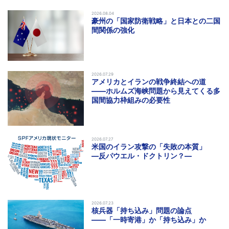
2026.08.04
豪州の「国家防衛戦略」と日本との二国
間関係の強化
2026.07.29
アメリカとイランの戦争終結への道
――ホルムズ海峡問題から見えてくる多
国間協力枠組みの必要性
2026.07.27
米国のイラン攻撃の「失敗の本質」
―反パウエル・ドクトリン？―
2026.07.23
核兵器「持ち込み」問題の論点
――「一時寄港」か「持ち込み」か