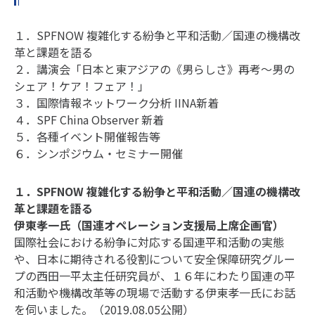
１．SPFNOW 複雑化する紛争と平和活動／国連の機構改
革と課題を語る
２．講演会「日本と東アジアの《男らしさ》再考～男の
シェア！ケア！フェア！」
３．国際情報ネットワーク分析 IINA新着
４．SPF China Observer 新着
５．各種イベント開催報告等
６．シンポジウム・セミナー開催
１．SPFNOW 複雑化する紛争と平和活動／国連の機構改
革と課題を語る
伊東孝一氏（国連オペレーション支援局上席企画官）
国際社会における紛争に対応する国連平和活動の実態
や、日本に期待される役割について安全保障研究グルー
プの西田一平太主任研究員が、１６年にわたり国連の平
和活動や機構改革等の現場で活動する伊東孝一氏にお話
を伺いました。（2019.08.05公開）