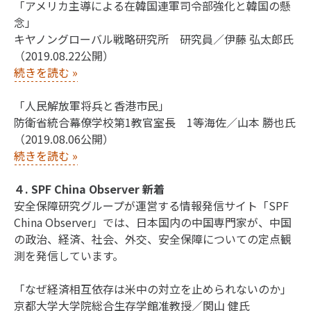
「アメリカ主導による在韓国連軍司令部強化と韓国の懸
念」
キヤノングローバル戦略研究所 研究員／伊藤 弘太郎氏
（2019.08.22公開）
続きを読む
»
「人民解放軍将兵と香港市民」
防衛省統合幕僚学校第1教官室長 1等海佐／山本 勝也氏
（2019.08.06公開）
続きを読む
»
４. SPF China Observer 新着
安全保障研究グループが運営する情報発信サイト「SPF
China Observer」では、日本国内の中国専門家が、中国
の政治、経済、社会、外交、安全保障についての定点観
測を発信しています。
「なぜ経済相互依存は米中の対立を止められないのか」
京都大学大学院総合生存学館准教授／関山 健氏