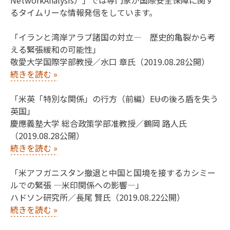
るタイムリーな情報発信をしています。
「イランと湾岸アラブ諸国の対立― 歴史的亀裂から考
える緊張緩和の可能性」
敬愛大学国際学部教授／水口 章氏（2019.08.28公開）
続きを読む
»
「米英「特別な関係」の行方（前編）――EUの後ろ盾を失う
英国」
慶應義塾大学 総合政策学部准教授／鶴岡 路人氏
（2019.08.28公開）
続きを読む
»
「米アフガニスタン撤退と中国と国境を接するカシミー
ルでの緊張 ―米印関係への影響―」
ハドソン研究所／長尾 賢氏（2019.08.22公開）
続きを読む
»