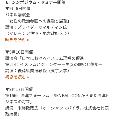
６. シンポジウム・セミナー開催
▼9月6日開催
パネル講演会
「女性の政治参画への課題と展望」
講演：ズライダ・カマルディン氏
（マレーシア住宅・地方政府大臣）
続きを読む
»
▼9月10日開催
講演会「日本におけるイスラム理解の促進」
第2回：イスラムとジェンダー－男女の優劣と役割－
講演：後藤絵美准教授（東京大学）
続きを読む
»
▼9月17日開催
第166回海洋フォーラム「SEA BALLOONから見た海洋ビ
ジネスの将来」
講演：米澤徹哉氏（オーシャンスパイラル株式会社代表
取締役）