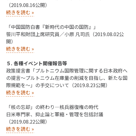
（2019.08.16公開）
続きを読む
»
「中国国防白書『新時代の中国の国防』」
笹川平和財団上席研究員／小原 凡司氏（2019.08.02公
開）
続きを読む
»
５. 各種イベント開催報告等
政策提言書「プルトニウム国際管理に関する日本政府へ
の提言～プルトニウム在庫量の削減を目指し、新たな国
際規範を～」の手交について（2019.8.23公開）
続きを読む
»
「核の忘却」の終わり―核兵器復権の時代
日米専門家、抑止論と軍縮・管理を包括討議
（2019.08.22公開）
続きを読む
»