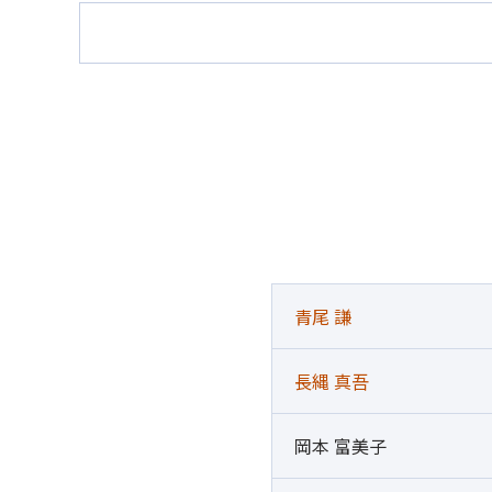
青尾 謙
長縄 真吾
岡本 富美子