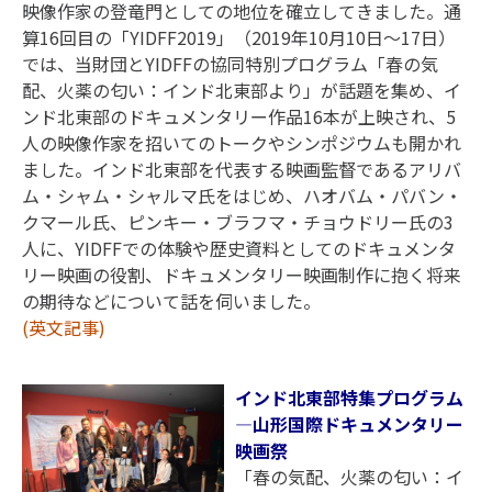
映像作家の登竜門としての地位を確立してきました。通
算16回目の「YIDFF2019」（2019年10月10日～17日）
では、当財団とYIDFFの協同特別プログラム「春の気
配、火薬の匂い：インド北東部より」が話題を集め、イ
ンド北東部のドキュメンタリー作品16本が上映され、5
人の映像作家を招いてのトークやシンポジウムも開かれ
ました。インド北東部を代表する映画監督であるアリバ
ム・シャム・シャルマ氏をはじめ、ハオバム・パバン・
クマール氏、ピンキー・ブラフマ・チョウドリー氏の3
人に、YIDFFでの体験や歴史資料としてのドキュメンタ
リー映画の役割、ドキュメンタリー映画制作に抱く将来
の期待などについて話を伺いました。
(英文記事)
インド北東部特集プログラム
―山形国際ドキュメンタリー
映画祭
「春の気配、火薬の匂い：イ