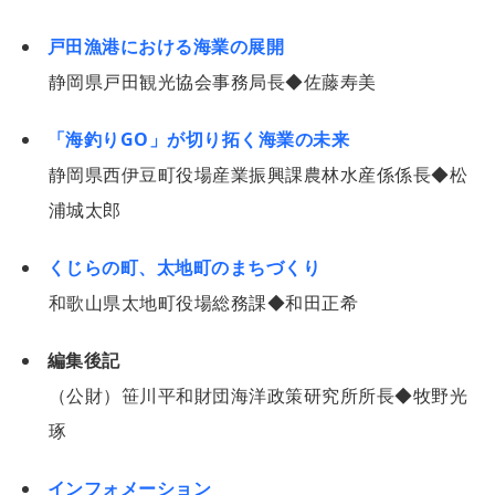
戸田漁港における海業の展開
静岡県戸田観光協会事務局長◆佐藤寿美
「海釣りGO」が切り拓く海業の未来
静岡県西伊豆町役場産業振興課農林水産係係長◆松
浦城太郎
くじらの町、太地町のまちづくり
和歌山県太地町役場総務課◆和田正希
編集後記
（公財）笹川平和財団海洋政策研究所所長◆牧野光
琢
インフォメーション