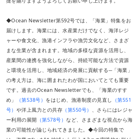
撻を賜りますようよろしくお願い申し上げます。
◆Ocean Newsletter第592号では、「海業」特集をお
届けします。海業には、水産業だけでなく、海洋レジ
ャーや食文化、漁港インフラや漁労文化など、さまざ
まな生業が含まれます。地域の多様な資源を活用し、
産業間の連携を強化しながら、持続可能な方法で資源
と環境を活用し、地域経済の発展に貢献する─「海業」
の考え方は、海に囲まれたわが国においてとても重要
です。過去のOcean Newsletterでも、「海業のすす
め」
（第538号）
をはじめ、漁港制度の見直し
（第551
号）
や洋上風力との共存
（第550号）
、さらにはレジャ
ー利用の展開
（第578号）
など、さまざまな視点から海
業の可能性が論じられてきました。◆今回の特集で