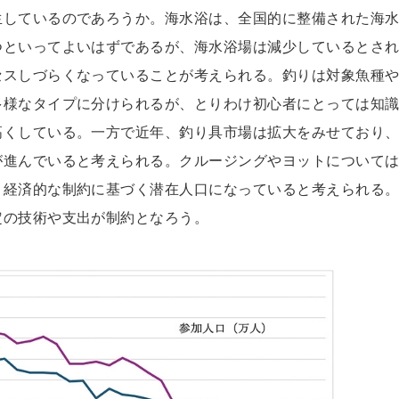
生しているのであろうか。海水浴は、全国的に整備された海
つといってよいはずであるが、海水浴場は減少しているとさ
セスしづらくなっていることが考えられる。釣りは対象魚種
多様なタイプに分けられるが、とりわけ初心者にとっては知
高くしている。一方で近年、釣り具市場は拡大をみせており
が進んでいると考えられる。クルージングやヨットについて
、経済的な制約に基づく潜在人口になっていると考えられる
定の技術や支出が制約となろう。