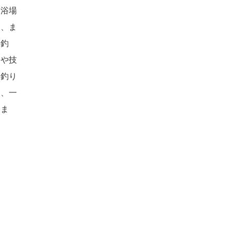
水浴場
れ、ま
や釣
識や技
、釣り
は、一
。ま