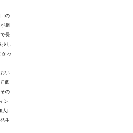
人口の
口が相
態で長
減少し
どがわ
におい
めて低
。その
ィン
加人口
が発生