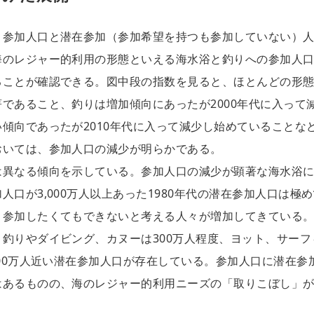
、参加人口と潜在参加（参加希望を持つも参加していない）
海のレジャー的利用の形態といえる海水浴と釣りへの参加人
ることが確認できる。図中段の指数を見ると、ほとんどの形
であること、釣りは増加傾向にあったが2000年代に入って
傾向であったが2010年代に入って減少し始めていることな
おいては、参加人口の減少が明らかである。
は異なる傾向を示している。参加人口の減少が顕著な海水浴
口が3,000万人以上あった1980年代の潜在参加人口は極
、参加したくてもできないと考える人々が増加してきている
釣りやダイビング、カヌーは300万人程度、ヨット、サーフ
900万人近い潜在参加人口が存在している。参加人口に潜在参
はあるものの、海のレジャー的利用ニーズの「取りこぼし」