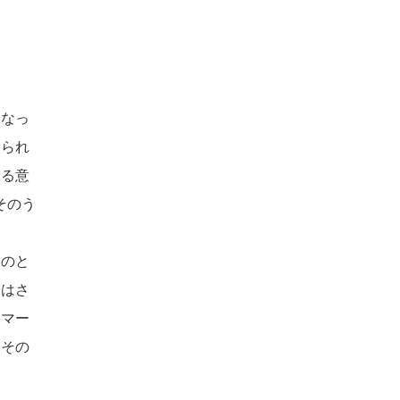
となっ
けられ
する意
そのう
ものと
にはさ
たマー
、その