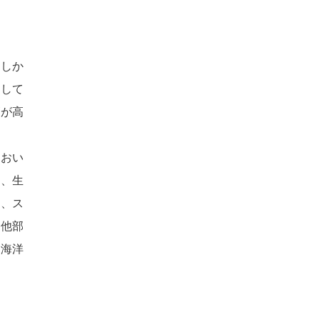
。しか
として
ズが高
におい
は、生
は、ス
の他部
、海洋