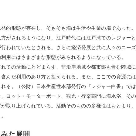
先発的形態が存在し、そもそも海は生活や生業の場であった
見方がされるようになり、江戸時代には江戸湾でのレジャー
が行われていたとされる。さらに経済発展と共に人々のニー
的利用にはさまざまな形態がみられるようになっている。
訪れての活動にとどまらず、非沿岸地域や都市部も含む陸域
も含んだ利用のあり方と捉えられる。また、ここでの資源に
まれる。（公財）日本生産性本部発行の『レジャー白書』で
ン、ヨット・モーターボート、観光・行楽部門に海水浴、そ
グが取り上げられている。活動そのものの多様性はもとより
う。
にみた展開