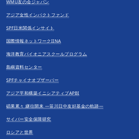
WMU友の会ジャパン
アジア女性インパクトファンド
SPF日米関係インサイト
国際情報ネットワークIINA
海洋教育パイオニアスクールプログラム
島嶼資料センター
SPFチャイナオブザーバー
アジア平和構築イニシアティブAPBI
碩果累々 継往開来 —笹川日中友好基金の軌跡—
サイバー安全保障研究
ロシアと世界