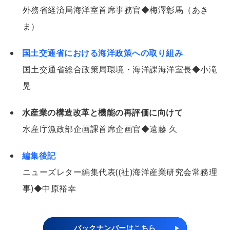
外務省経済局海洋室首席事務官◆梅澤彰馬（あき
ま）
国土交通省における海洋政策への取り組み
国土交通省総合政策局環境・海洋課海洋室長◆小滝
晃
水産業の構造改革と機能の再評価に向けて
水産庁漁政部企画課首席企画官◆遠藤 久
編集後記
ニューズレター編集代表((社)海洋産業研究会常務理
事)◆中原裕幸
バックナンバーはこちら