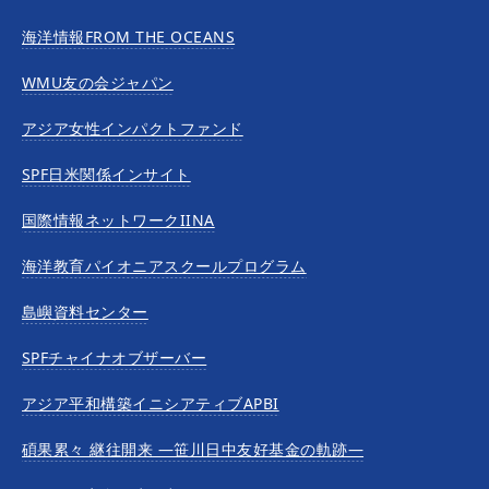
海洋情報FROM THE OCEANS
WMU友の会ジャパン
アジア女性インパクトファンド
SPF日米関係インサイト
国際情報ネットワークIINA
海洋教育パイオニアスクールプログラム
島嶼資料センター
SPFチャイナオブザーバー
アジア平和構築イニシアティブAPBI
碩果累々 継往開来 —笹川日中友好基金の軌跡—