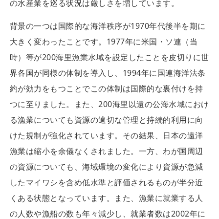
の水産業を巡る状況は厳しさを増しています。
背景の一つは国際的な海洋秩序が1970年代後半を期に
大きく変わったことです。1977年に米国・ソ連（当
時）等が200海里漁業水域を設定したことを皮切りに世
界各国が同様の体制を導入し、1994年に国連海洋法条
約が効力をもつことでこの体制は国際的な裏付けを持
つに至りました。また、200海里以遠の公海水域におけ
る漁業についても資源の適切な管理と持続的利用に向
けた規制が強化されています。その結果、日本の遠洋
漁業は縮小を余儀なくされました。一方、わが国周辺
の資源についても、海域環境の変化により資源が急減
したマイワシを含め低水準と評価されるものが半分近
くある状態となっています。また、漁業に就業する人
の人数や漁船の数も年々減少し、就業者数は2002年に