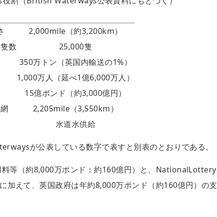
る役割
（British Waterways公表資料にもとづく）
さ
2,000mile（約3,200km）
給隻数
25,000隻
350万トン（英国内輸送の1%）
1,000万人（延べ1億6,000万人）
15億ポンド（約3,000億円）
ー網
2,205mile（3,550km）
水道水供給
Waterwaysが公表している数字で表すと別表のとおりである。
8,000万ポンド：約160億円）と、NationalLotter
入に加えて、英国政府は年約8,000万ポンド（約160億円）の