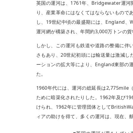
英国の運河は、1761年、Bridgewat
り、産業革命にはなくてはならないもので
し、19世紀中頃の最盛期には、England、Wales
運河網が構築され、年間約3,000万トンの
しかし、この運河も鉄道や道路の整備に伴
さもあり、20世紀初頭には輸送量は激減し
ーションの拡大等により、England東部
た。
1960年代には、運河の総延長は2,775mi
ために暗渠化されたりした。1962年及び1
けられ、1962年に管理団体としてBritis
ィアの助けを得て、多くの運河は、現在、