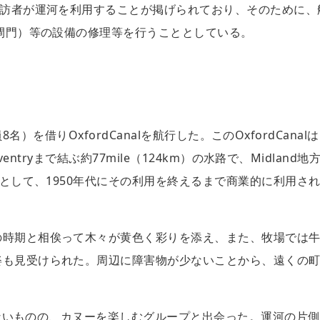
来訪者が運河を利用することが掲げられており、そのために、
（閘門）等の設備の修理等を行うこととしている。
員8名）を借りOxfordCanalを航行した。このOxfordCanal
entryまで結ぶ約77mile（124km）の水路で、Midland地
河として、1950年代にその利用を終えるまで商業的に利用さ
の時期と相俟って木々が黄色く彩りを添え、また、牧場では
姿も見受けられた。周辺に障害物が少ないことから、遠くの
は少ないものの、カヌーを楽しむグループと出会った。運河の片