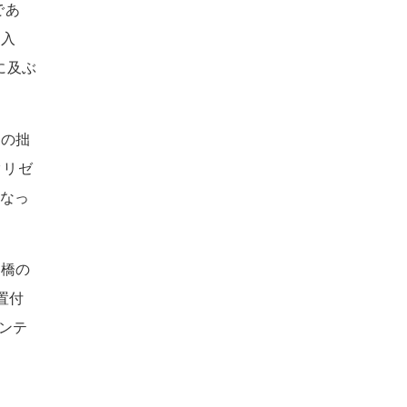
であ
参入
）に及ぶ
営の拙
タリゼ
となっ
道橋の
置付
ランテ