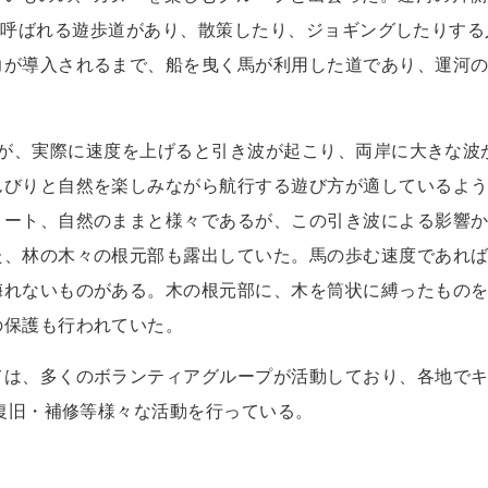
Walkと呼ばれる遊歩道があり、散策したり、ジョギングしたりす
力が導入されるまで、船を曳く馬が利用した道であり、運河
とであるが、実際に速度を上げると引き波が起こり、両岸に大きな波
んびりと自然を楽しみながら航行する遊び方が適しているよ
リート、自然のままと様々であるが、この引き波による影響
た、林の木々の根元部も露出していた。馬の歩む速度であれ
侮れないものがある。木の根元部に、木を筒状に縛ったもの
の保護も行われていた。
ては、多くのボランティアグループが活動しており、各地で
k復旧・補修等様々な活動を行っている。