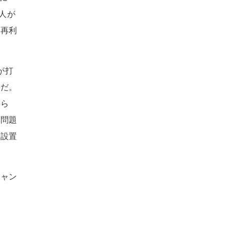
る人が
の再利
が打
うだ。
から
ば問題
を設置
キャン