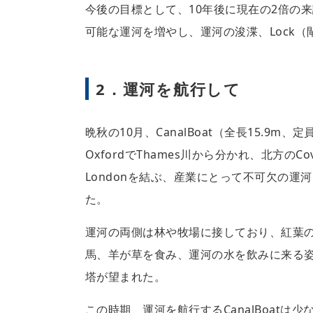
今後の目標として、10年後に現在の2倍の
可能な運河を増やし、運河の浚渫、Lock
2．運河を航行して
晩秋の10月、CanalBoat（全長15.9m、定
OxfordでThames川から分かれ、北方のCov
Londonを結ぶ、産業にとって不可欠の運
た。
運河の両側は林や牧場に接しており、紅葉
馬、羊が草を食み、運河の水を飲みに来る
塔が望まれた。
この時期、運河を航行するCanalBoat