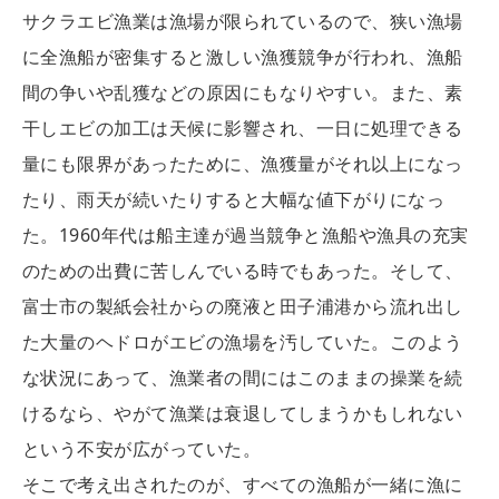
サクラエビ漁業は漁場が限られているので、狭い漁場
に全漁船が密集すると激しい漁獲競争が行われ、漁船
間の争いや乱獲などの原因にもなりやすい。また、素
干しエビの加工は天候に影響され、一日に処理できる
量にも限界があったために、漁獲量がそれ以上になっ
たり、雨天が続いたりすると大幅な値下がりになっ
た。1960年代は船主達が過当競争と漁船や漁具の充実
のための出費に苦しんでいる時でもあった。そして、
富士市の製紙会社からの廃液と田子浦港から流れ出し
た大量のヘドロがエビの漁場を汚していた。このよう
な状況にあって、漁業者の間にはこのままの操業を続
けるなら、やがて漁業は衰退してしまうかもしれない
という不安が広がっていた。
そこで考え出されたのが、すべての漁船が一緒に漁に