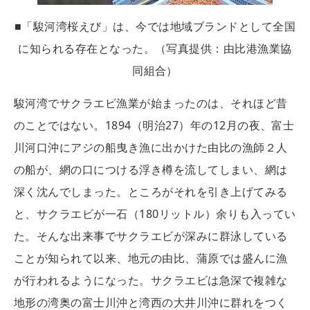
■「駿河湾桜えび」は、今では地域ブランドとして全国
に知られる存在となった。（写真提供：由比港漁業協
同組合）
駿河湾でサクラエビ漁業が始まったのは、それほど昔
のことではない。1894（明治27）年の12月の夜、富士
川河口沖にアジの船曳き漁に出かけた由比の漁師２人
の船が、網の口につける浮き樽を流してしまい、網は
深く沈んでしまった。ところがそれを引き上げてみる
と、サクラエビが一石（180リットル）余りも入ってい
た。そんな出来事でサクラエビが深みに群泳している
ことが知られて以来、地元の由比、蒲原では盛んに漁
が行われるようになった。サクラエビは急深で複雑な
地形の湾奥の富士川沖と湾西の大井川沖に群れをつく