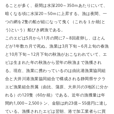
ることが多く、昼間は水深200～350ｍあたりにいて、
暗くなる頃に水深20～50ｍに上昇する。漁は夜間、一
つの網を2隻の船が組になって曳く（これを１か統(と
う)という）船びき網漁である。
このエビは5月から11月の間に7～8回産卵し、ほとん
どが1年数カ月で死ぬ。漁業は3月下旬～6月上旬の春漁
と10月下旬～12月下旬の秋漁がおこなわれていて、エ
ビは生まれた年の秋漁から翌年の秋漁まで漁獲され
る。現在、漁業に携わっているのは由比港漁業協同組
合と大井川港漁業協同組合で構成される静岡県サクラ
エビ漁業組合所属（由比、蒲原、大井川の3地区に分か
れる）の120隻（60か統）である。近年の漁獲量は年
間約1,000～2,500トン、金額は約23億～55億円に達し
ている。漁獲されたエビは翌朝、港で加工業者らに買