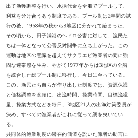
出て漁獲調整を行い、水揚代金を全船でプールして、
利益を分け合うあう制度である。プール制は2年間の試
行の後、1968年の秋から3地区に分かれて始まった。
その頃から、田子浦港のヘドロ公害に対して、漁民た
ちは一体となって公害反対闘争に立ち上がった。この
運動は地区の意識を超えてサクラエビ漁業者の間に強
固な連帯感を生み、やがて1977年からは3地区の全船
を統合した総プール制に移行し、今日に至っている。
この、漁民たち自らが作り出した制度では、資源保護
と価格調整を念頭に、出漁時間、操業時間、目標漁獲
量、操業方式などを毎日、3地区21人の出漁対策委員が
決め、すべての漁業者がこれに従って網を曳いてい
る。
共同体的漁業制度の潜在的価値を説いた識者の助言に