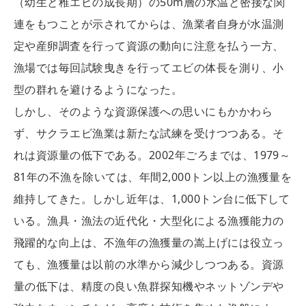
（幼生と稚エビの成長期）の50m層の水温と密接な関
連をもつことが示されてからは、漁業者自身が水温測
定や産卵調査を行って資源の動向に注意を払う一方、
漁場では毎回試験曳きを行ってエビの体長を測り、小
型の群れを避けるようになった。
しかし、そのような資源保護への思いにもかかわら
ず、サクラエビ漁業は新たな試練を受けつつある。そ
れは資源量の低下である。2002年ごろまでは、1979～
81年の不漁を除いては、年間2,000トン以上の漁獲量を
維持してきた。しかし近年は、1,000トン台に低下して
いる。漁具・漁法の近代化・大型化による漁獲能力の
飛躍的な向上は、不漁年の漁獲量の嵩上げには役立っ
ても、漁獲量は以前の水準から減少しつつある。資源
量の低下は、精度の良い魚群探知機やネットゾンデや