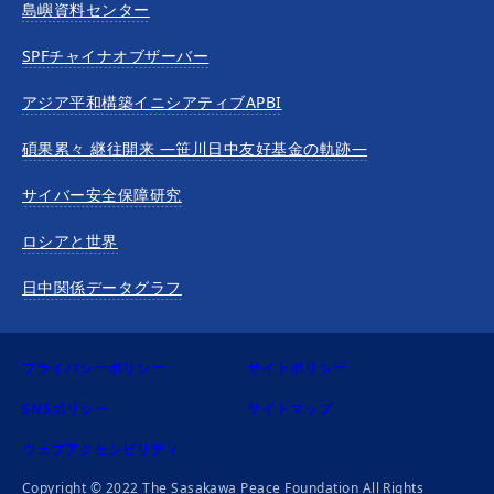
島嶼資料センター
SPFチャイナオブザーバー
アジア平和構築イニシアティブAPBI
碩果累々 継往開来 —笹川日中友好基金の軌跡—
サイバー安全保障研究
ロシアと世界
日中関係データグラフ
プライバシーポリシー
サイトポリシー
SNSポリシー
サイトマップ
ウェブアクセシビリティ
Copyright © 2022 The Sasakawa Peace Foundation All Rights