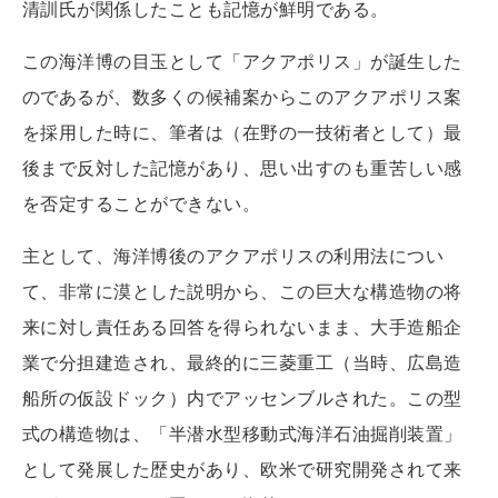
清訓氏が関係したことも記憶が鮮明である。
この海洋博の目玉として「アクアポリス」が誕生した
のであるが、数多くの候補案からこのアクアポリス案
を採用した時に、筆者は（在野の一技術者として）最
後まで反対した記憶があり、思い出すのも重苦しい感
を否定することができない。
主として、海洋博後のアクアポリスの利用法につい
て、非常に漠とした説明から、この巨大な構造物の将
来に対し責任ある回答を得られないまま、大手造船企
業で分担建造され、最終的に三菱重工（当時、広島造
船所の仮設ドック）内でアッセンブルされた。この型
式の構造物は、「半潜水型移動式海洋石油掘削装置」
として発展した歴史があり、欧米で研究開発されて来