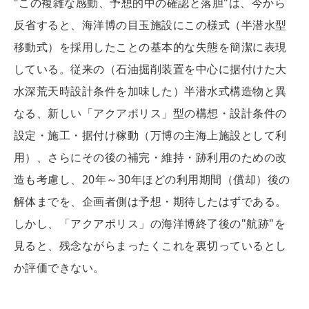
"この複雑な感動、予想的中の確認と落胆"は、今から
反省すると、海洋博の目玉施設にこの様式（半潜水型
移動式）を採用したことの基本的な失態を簡潔に表現
している。従来の（石油掘削装置を中心に据付けた大
水深荒天時設計条件を加味した）半潜水式構造物と異
なる、新しい「アクアポリス」型の構想・設計条件の
設定・施工・据付け稼動（万博の主海上施設として利
用）、さらにその後の補完・維持・跡利用のための改
造も考慮し、20年～30年ほどの利用期間（償却）後の
解体までを、企画者側は予想・期待したはずである。
しかし、「アクアポリス」の海洋博終了後の"航跡"を
見ると、残念ながらまったくこれを裏切っているとし
か評価できない。