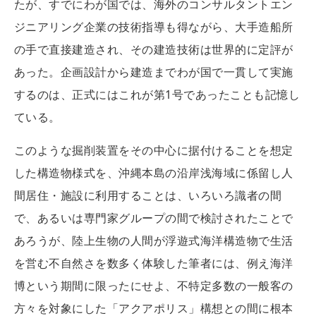
たが、すでにわが国では、海外のコンサルタントエン
ジニアリング企業の技術指導も得ながら、大手造船所
の手で直接建造され、その建造技術は世界的に定評が
あった。企画設計から建造までわが国で一貫して実施
するのは、正式にはこれが第1号であったことも記憶し
ている。
このような掘削装置をその中心に据付けることを想定
した構造物様式を、沖縄本島の沿岸浅海域に係留し人
間居住・施設に利用することは、いろいろ識者の間
で、あるいは専門家グループの間で検討されたことで
あろうが、陸上生物の人間が浮遊式海洋構造物で生活
を営む不自然さを数多く体験した筆者には、例え海洋
博という期間に限ったにせよ、不特定多数の一般客の
方々を対象にした「アクアポリス」構想との間に根本