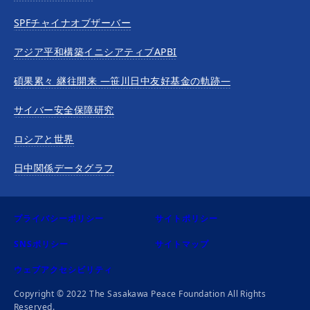
SPFチャイナオブザーバー
アジア平和構築イニシアティブAPBI
碩果累々 継往開来 —笹川日中友好基金の軌跡—
サイバー安全保障研究
ロシアと世界
日中関係データグラフ
プライバシーポリシー
サイトポリシー
SNSポリシー
サイトマップ
ウェブアクセシビリティ
Copyright © 2022 The Sasakawa Peace Foundation All Rights
Reserved.