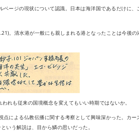
深海サルベージの現状について認識。日本は海洋国であるだけに、
O.21)。清水港が一般にも親しまれる港となったことは今後の
。われわれも従来の国境概念を変えてもいい時期ではないか。
交通の視点による仏教伝播に関する考察として興味深かった。カー
合という解説は、目から鱗の思いだった。