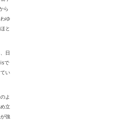
期から
いわゆ
はほと
み、日
isで
してい
。
このよ
埋め立
性が強