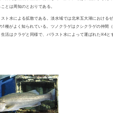
ることは周知のとおりである。
ラスト水による拡散である。淡水域では北米五大湖における
の1種がよく知られている。ツノクラゲはクシクラゲの仲間
生活はクラゲと同様で、バラスト水によって運ばれた※4と