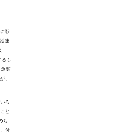
的に影
護連
く
するも
、魚類
るが、
はいろ
うこと
のち
め、付