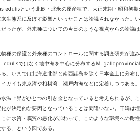
us edulisという北欧・北米の原産種で、大正末期・昭和初
在来生態系に及ぼす影響といったことは論議されなかった。
題だったが、外来種についての今日のような視点からの論議
生物種の保護と外来種のコントロールに関する調査研究が進
lisではなく地中海を中心に分布するM. galloprovincial
ある。いまでは北海道北部と南西諸島を除く日本全土に分布
リイガイも東京湾や相模湾、瀬戸内海などに定着しつつある
の水温上昇がひとつの引き金となっていると考えられるが、
変化が決定的な要因となっていることは間違いない。干潟は
そこに水質・底質の悪化が加わって、このような環境への耐
歌する、という図である。