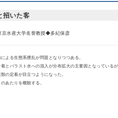
と招いた客
東京水産大学名誉教授◆多紀保彦
物による生態系攪乱が問題となりつつある。
付着とバラスト水への混入が分布拡大の主要因となっている
貝類の定着が目立つようになった。
このあたりを概観する。