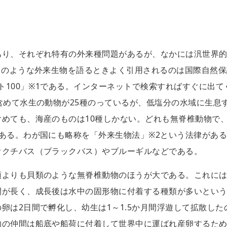
あり、それぞれ特有の外来種問題があるが、なかには汎世界
このような外来生物を語るときよく引用されるのは国際自然保
ト100」※1である。インターネットで検索すればすぐに出て
含めて水生の動物が25種のっているが、低塩分の水域に生息
めても、海産のものは10種しかない。どれも無脊椎動物で
ある。わが国にも略称を「外来生物法」※2という法律があ
オクチバス（ブラックバス）やブルーギルなどである。
類よりも貝類のような無脊椎動物のほうが大である。これに
間が長く、成長後は水中の固形物に付着する種類が多いとい
卵は2日間で孵化し、幼生は1～1.5か月間浮遊して拡散した
物の仲間は船底や船荷に付着して世界中に運ばれ産卵するた