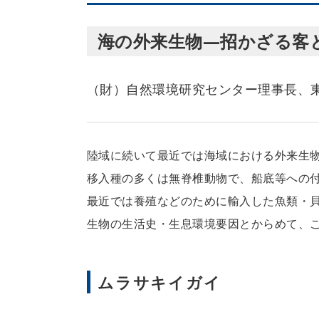
海の外来生物―招かざる客
（財）自然環境研究センター理事長、
陸域に続いて最近では海域における外来生
移入種の多くは無脊椎動物で、船底等への
最近では養殖などのために輸入した魚類・
生物の生活史・生息環境要因とからめて、
ムラサキイガイ