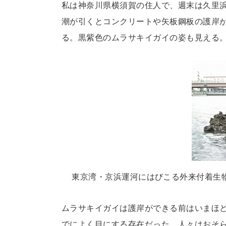
私は神奈川県横須賀の住人で、週末は久里
潮が引くとコンクリートや矢板鋼板の護岸
る。黒紫色のムラサキイガイの姿も見える
東京湾・京浜運河にはびこる外来付着生
ムラサキイガイは護岸ができる前はいまほ
でによく目にする存在だった。人々はおそ