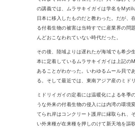
の講義では、ムラサキイガイは学名をMytil
日本に移入したものだと教わった。だが、
る付着生物の被害は当時すでに産業界の問
んどおこなわれていない時代だった。
その後、陸域よりは遅れたが海域でも希少
本に定着しているムラサキイガイは上記のM. edu
あることがわかった。いわゆるムール貝で
る。そして最近では、東南アジア産のミド
ミドリイガイの定着には温暖化による冬季
うな外来の付着生物の侵入には内湾の環境
てられ岸はコンクリート護岸に縁取られ、
い外来種が在来種を押しのけて新天地を謳