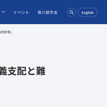
ス
イベント
笹川奨学金
English
Search
難民政策」
義支配と難