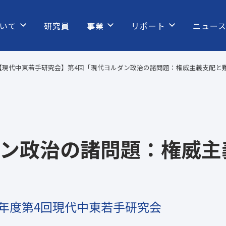
いて
研究員
事業
リポート
ニュー
【現代中東若手研究会】第4回「現代ヨルダン政治の諸問題：権威主義支配と
ン政治の諸問題：権威主
2年度第4回現代中東若手研究会