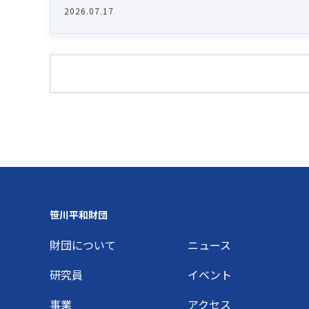
2026.07.17
Footer
笹川平和財団
財団について
ニュース
研究員
イベント
事業
アクセス