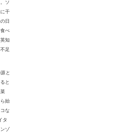
す。ソ
日に干
れの日
は食べ
の英知
が不足
の源と
すると
青菜
から始
ノコな
イタ
カンゾ