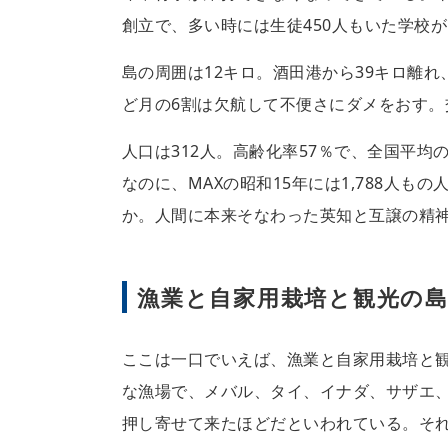
創立で、多い時には生徒450人もいた学校
島の周囲は12キロ。酒田港から39キロ離
ど月の6割は欠航して不便さにダメをおす
人口は312人。高齢化率57％で、全国平
なのに、MAXの昭和15年には1,788人
か。人間に本来そなわった英知と互譲の精
漁業と自家用栽培と観光の
ここは一口でいえば、漁業と自家用栽培と
な漁場で、メバル、タイ、イナダ、サザエ
押し寄せて来たほどだといわれている。そ