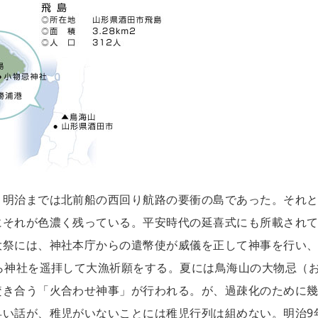
。明治までは北前船の西回り航路の要衝の島であった。それ
にそれが色濃く残っている。平安時代の延喜式にも所載され
大祭には、神社本庁からの遣幣使が威儀を正して神事を行い
ら神社を遥拝して大漁祈願をする。夏には鳥海山の大物忌（
焚き合う「火合わせ神事」が行われる。が、過疎化のために
早い話が、稚児がいないことには稚児行列は組めない。明治9