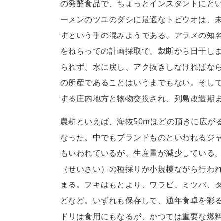
の発酵食品で、ちょっとインスタントにと
ーメンのツユのダシに最適なトビウオは、
すという手の混みようである。アラメの知
をねらっての計画採取で、裁断から日干し
られず、水に戻し、アク抜きしなければな
の所産であることはいうまでもない。そし
する庄内地方と物物交換され、列島改造期
農耕といえば、海抜50mほどの頂きに広が
なった。中でもブランドものといわれるジ
もいわれているが、生産量が減少している
（せいさい）の種採りが小規模ながら行わ
まる。フキはもとより、ワラビ、ミツバ、
どなど。いずれも保存して、通年食卓を彩
ドリは食用にもなるが、かつては重要な燃