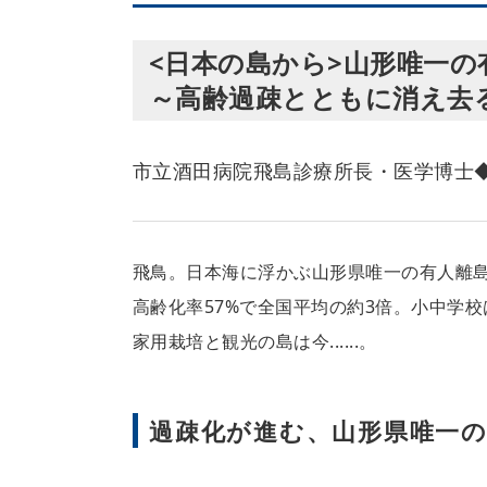
<日本の島から>山形唯一の
～高齢過疎とともに消え去
市立酒田病院飛島診療所長・医学博士◆
飛鳥。日本海に浮かぶ山形県唯一の有人離島。
高齢化率57%で全国平均の約3倍。小中学
家用栽培と観光の島は今......。
過疎化が進む、山形県唯一の