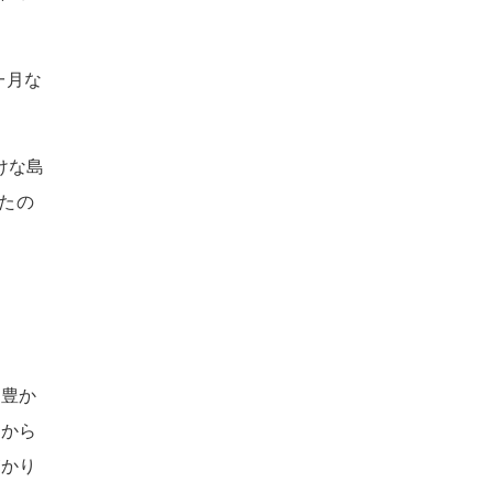
一月な
けな島
きたの
は豊か
方から
がかり