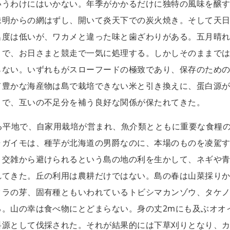
いうわけにはいかない。年季がかかるだけに独特の風味を醸
未明からの網はずし、開いて炎天下での炭火焼き。そして天
名度は低いが、ワカメと違った味と歯ざわりがある。五月晴
まで、お日さまと競走で一気に処理する。しかしそのままで
らない。いずれもがスローフードの極致であり、保存のため
て豊かな海産物は島で栽培できない米と引き換えに、蛋白源
まで、互いの不足分を補う良好な関係が保たれてきた。
る平地で、自家用栽培が営まれ、魚介類とともに重要な食糧
ャガイモは、種芋が北海道の男爵なのに、本場のものを凌駕
。交雑から避けられるという島の地の利を生かして、ネギや
れてきた。丘の利用は農耕だけではない。島の春は山菜採り
タラの芽、固有種ともいわれているトビシマカンゾウ、タケ
る。山の幸は食べ物にとどまらない。身の丈2mにも及ぶオオ
料源として伐採された。それが結果的には下草刈りとなり、