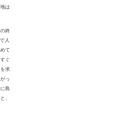
耕地は
線の終
で人
固めて
、すぐ
感を求
とがっ
人に島
ると、