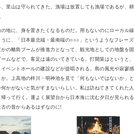
み、里山は守られてきた。漁場は放置しても漁場であるが、
。
独の地に、身を置きたくなるものだ。用もないのにローカル
うに、「日本最北端・最南端の○○○」というようなフレーズ
度かの離島ブームが推進力となって、観光地としての地盤を
ブームなどで、客足は遠のいてきている。打開策はというと
、イベントホールの建設などが提唱される。島の風光や寂寥
うか。上高地の梓川・明神池を見て「何もないではないか」
か何かがないと気がすまないらしい。私は訪ねてきてくれた
て帰って行く。運よく展望台から日本海に沈む夕日が見られ
古の昔からあるはずなのに!