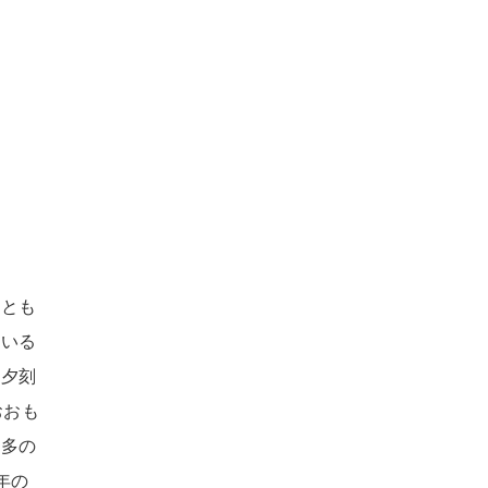
ととも
ている
、夕刻
おおも
幾多の
年の