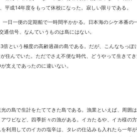
が、平成14年度をもって休校になった。寂しい限りである。
れ、一日一便の定期船で一時間半かかる。日本海のシケ本番の
。交通信号、なんていうものは島にはない。
均の3倍という極度の高齢過疎の島である。だが、こんなちっぽ
もの人が住んでいた。ただでさえ不便な時代、どうやって生きて
神が支えであったのに違いない。
島
観光の島で生計をたててきた島である。漁業といえば、周囲
、アワビなど、四季折々の漁がある。イカたるや、イカ様の
れを利用してのイカの塩辛は、タレの仕込みも入れたら一年