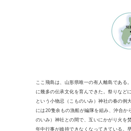
ここ飛島は、山形県唯一の有人離島である
に幾多の伝承文化を育んできた。祭りなど
という小物忌（こものいみ）神社の春の例
には20隻余もの漁船が編隊を組み、沖合か
のいみ）神社との間で、互いにかがり火を
年中行事が維持できなくなってきている。