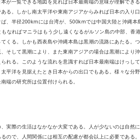
日本が一覧できる地図を見れば日本最南端の意味が理解でき
である。しかし南太平洋や東南アジアからみれば日本の入り
、半径200kmには台湾が、500kmでは中国大陸と沖縄本
kmともなればマニラはもう少し遠くなるがルソン島の中部、香
ってくる。しかも西表島や沖縄本島は黒潮の流路にあたる。
流、そして黒潮により、また東南アジアの場合は黒潮により
えられる。このような流れを意識すれば日本最南端はけっし
く太平洋を見据えたとき日本からの出口でもある。様々な分
最南端の研究所は位置付けられる。
の、実際の生活はなかなか大変である。人が少ないのは自然
あるので、人間関係には相互の配慮が都会以上に必要である