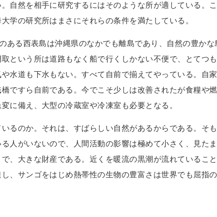
い。自然を相手に研究するにはそのような所が適している。
海大学の研究所はまさにそれらの条件を満たしている。
)のある西表島は沖縄県のなかでも離島であり、自然の豊かな
網取という所は道路もなく船で行くしかない不便で、とてつ
気や水道も下水もない。すべて自前で揃えてやっている。自
桟橋ですら自前である。今でこそ少しは改善されたが食糧や
急変に備え、大型の冷蔵室や冷凍室も必要となる。
ているのか。それは、すばらしい自然があるからである。そ
いる人がいないので、人間活動の影響は極めて小さく、見た
とで、大きな財産である。近くを暖流の黒潮が流れているこ
達し、サンゴをはじめ熱帯性の生物の豊富さは世界でも屈指