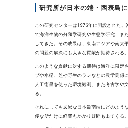
研究所が日本の端・西表島
この研究センターは1976年に開設された
て海洋生物の分類学研究や生態学研究、ま
してきた。その成果は、東南アジアや南太
の問題の解決にも大きな貢献が期待される
このような貢献に対する期待は海洋に限定
ブや水稲、芝や野生のランなどの農学関係
人工衛星を使った環境観測、また考古学や
る。
それにしても辺鄙な日本最南端にどのよう
便な所だけに経費もかかり疑問も出てくる