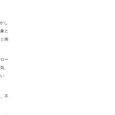
かし
対象と
北と南
グロー
磁気、
てい
か。不