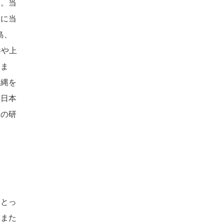
る。当
口に当
島、
港や上
つま
沖縄を
て日本
野の研
にとっ
。また