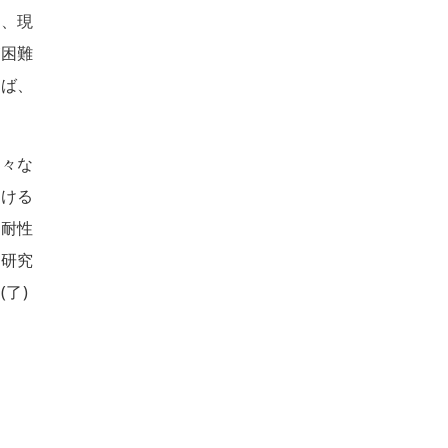
は、現
が困難
れば、
様々な
聞ける
忍耐性
。研究
了)