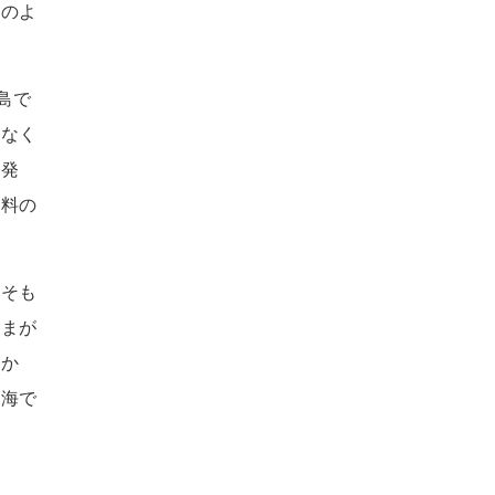
このよ
島で
もなく
家発
燃料の
もそも
ままが
とか
の海で