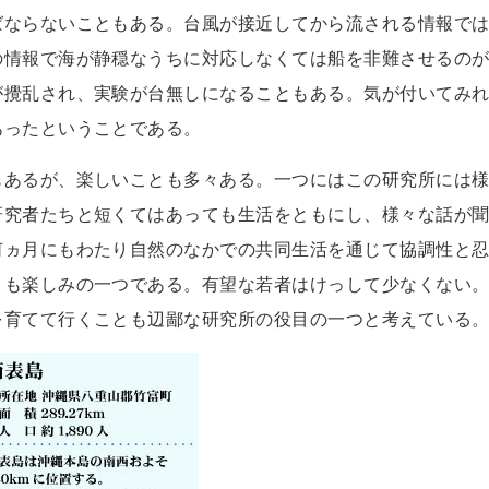
ばならないこともある。台風が接近してから流される情報で
の情報で海が静穏なうちに対応しなくては船を非難させるの
が攪乱され、実験が台無しになることもある。気が付いてみ
あったということである。
もあるが、楽しいことも多々ある。一つにはこの研究所には
研究者たちと短くてはあっても生活をともにし、様々な話が
何ヵ月にもわたり自然のなかでの共同生活を通じて協調性と
とも楽しみの一つである。有望な若者はけっして少なくない
育てて行くことも辺鄙な研究所の役目の一つと考えている。(