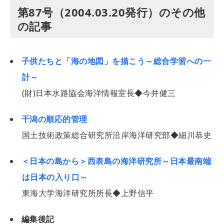
第87号（2004.03.20発行）のその他
の記事
子供たちと「海の地図」を描こう～総合学習への一
計～
(財)日本水路協会海洋情報室長◆今井健三
干潟の順応的管理
国土技術政策総合研究所沿岸海洋研究部◆細川恭史
＜日本の島から＞西表島の海洋研究所～日本最南端
は日本の入り口～
東海大学海洋研究所所長◆上野信平
編集後記