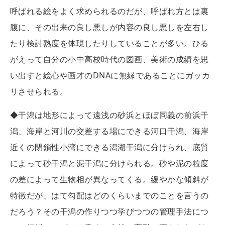
呼ばれる絵をよく求められるのだが、呼ばれ方とは裏
腹に、その出来の良し悪しが内容の良し悪しを左右し
たり検討熟度を体現したりしていることが多い。ひる
がえって自分の小中高校時代の図画、美術の成績を思
い出すと絵心や画才のDNAに無縁であることにガッカ
リさせられる。
◆干潟は地形によって遠浅の砂浜とほぼ同義の前浜干
潟、海岸と河川の交差する場にできる河口干潟、海岸
近くの閉鎖性小湾にできる潟湖干潟に分けられ、底質
によって砂干潟と泥干潟に分けられる。砂や泥の粒度
の差によって生物相が異なってくる。緩やかな傾斜が
特徴だが、はて勾配はどのくらいまでのことを言うの
だろう？その干潟の作りつつ学びつつの管理手法につ