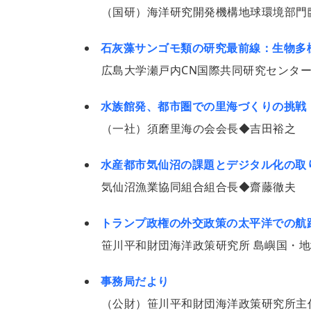
（国研）海洋研究開発機構地球環境部門
石灰藻サンゴモ類の研究最前線：生物多
広島大学瀬戸内CN国際共同研究センタ
水族館発、都市圏での里海づくりの挑戦
（一社）須磨里海の会会長◆吉田裕之
水産都市気仙沼の課題とデジタル化の取
気仙沼漁業協同組合組合長◆齋藤徹夫
トランプ政権の外交政策の太平洋での航
笹川平和財団海洋政策研究所 島嶼国・地域部客
事務局だより
（公財）笹川平和財団海洋政策研究所主