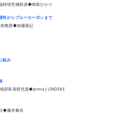
臨時研究補助員◆鳴島ひかり
様性からブルーカーボンまで
ー准教授◆加藤亜記
り組み
路
員研究員◆Jenna J LINDEKE
任◆藤井麻衣