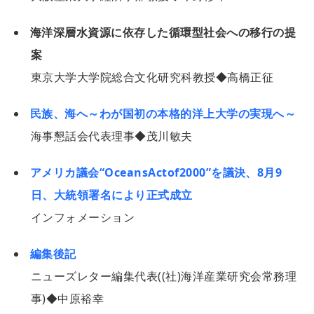
海洋深層水資源に依存した循環型社会への移行の提
案
東京大学大学院総合文化研究科教授◆高橋正征
民族、海へ～わが国初の本格的洋上大学の実現へ～
海事懇話会代表理事◆茂川敏夫
アメリカ議会“OceansActof2000”を議決、8月9
日、大統領署名により正式成立
インフォメーション
編集後記
ニューズレター編集代表((社)海洋産業研究会常務理
事)◆中原裕幸