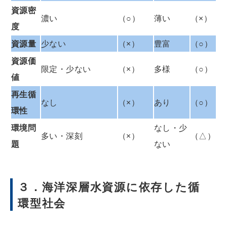
資源密
濃い
（○）
薄い
（×）
度
資源量
少ない
（×）
豊富
（○）
資源価
限定・少ない
（×）
多様
（○）
値
再生循
なし
（×）
あり
（○）
環性
環境問
なし・少
多い・深刻
（×）
（△）
題
ない
３．海洋深層水資源に依存した循
環型社会