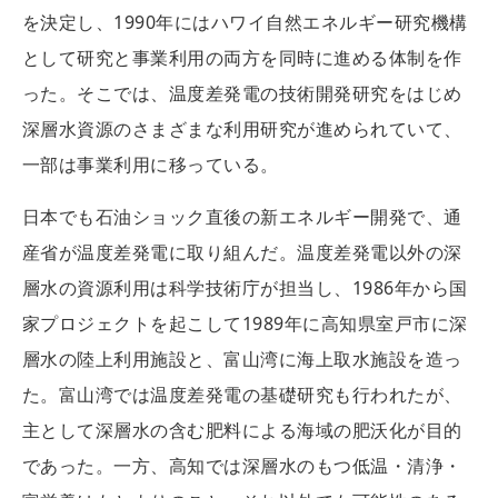
を決定し、1990年にはハワイ自然エネルギー研究機構
として研究と事業利用の両方を同時に進める体制を作
った。そこでは、温度差発電の技術開発研究をはじめ
深層水資源のさまざまな利用研究が進められていて、
一部は事業利用に移っている。
日本でも石油ショック直後の新エネルギー開発で、通
産省が温度差発電に取り組んだ。温度差発電以外の深
層水の資源利用は科学技術庁が担当し、1986年から国
家プロジェクトを起こして1989年に高知県室戸市に深
層水の陸上利用施設と、富山湾に海上取水施設を造っ
た。富山湾では温度差発電の基礎研究も行われたが、
主として深層水の含む肥料による海域の肥沃化が目的
であった。一方、高知では深層水のもつ低温・清浄・