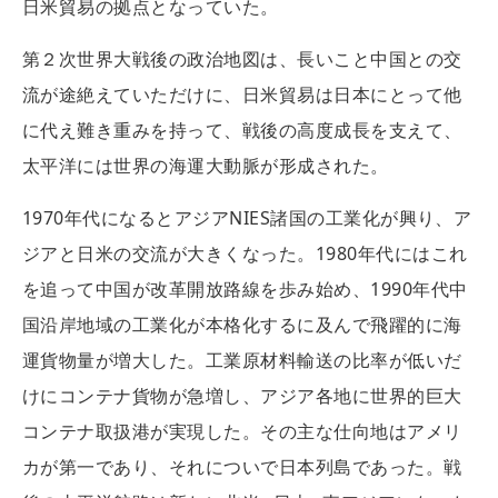
日米貿易の拠点となっていた。
第２次世界大戦後の政治地図は、長いこと中国との交
流が途絶えていただけに、日米貿易は日本にとって他
に代え難き重みを持って、戦後の高度成長を支えて、
太平洋には世界の海運大動脈が形成された。
1970年代になるとアジアNIES諸国の工業化が興り、ア
ジアと日米の交流が大きくなった。1980年代にはこれ
を追って中国が改革開放路線を歩み始め、1990年代中
国沿岸地域の工業化が本格化するに及んで飛躍的に海
運貨物量が増大した。工業原材料輸送の比率が低いだ
けにコンテナ貨物が急増し、アジア各地に世界的巨大
コンテナ取扱港が実現した。その主な仕向地はアメリ
カが第一であり、それについで日本列島であった。戦