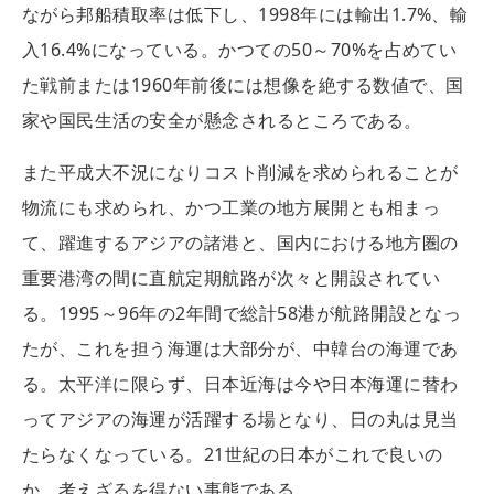
ながら邦船積取率は低下し、1998年には輸出1.7%、輸
入16.4%になっている。かつての50～70%を占めてい
た戦前または1960年前後には想像を絶する数値で、国
家や国民生活の安全が懸念されるところである。
また平成大不況になりコスト削減を求められることが
物流にも求められ、かつ工業の地方展開とも相まっ
て、躍進するアジアの諸港と、国内における地方圏の
重要港湾の間に直航定期航路が次々と開設されてい
る。1995～96年の2年間で総計58港が航路開設となっ
たが、これを担う海運は大部分が、中韓台の海運であ
る。太平洋に限らず、日本近海は今や日本海運に替わ
ってアジアの海運が活躍する場となり、日の丸は見当
たらなくなっている。21世紀の日本がこれで良いの
か、考えざるを得ない事態である。