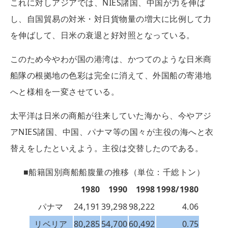
これに対しアジアでは、NIES諸国、中国が力を伸ば
し、自国貿易の対米・対日貨物量の増大に比例して力
を伸ばして、日米の衰退と好対照となっている。
このため今やわが国の港湾は、かつてのような日米商
船隊の根拠地の色彩は完全に消えて、外国船の寄港地
へと様相を一変させている。
太平洋は日米の商船が往来していた海から、今やアジ
アNIES諸国、中国、パナマ等の国々が主役の海へと衣
替えをしたといえよう。主役は交替したのである。
■船籍国別商船船腹量の推移（単位：千総トン）
1980
1990
1998
1998/1980
パナマ
24,191
39,298
98,222
4.06
リベリア
80,285
54,700
60,492
0.75