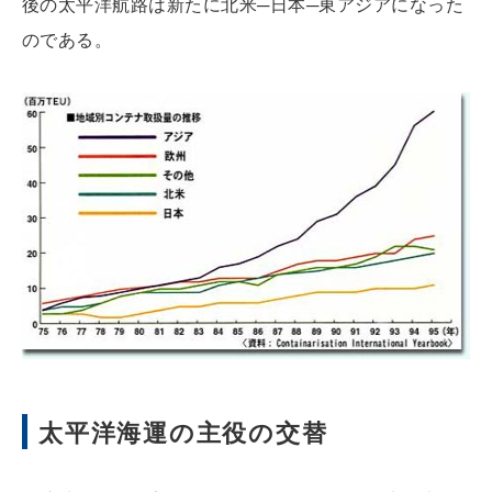
後の太平洋航路は新たに北米─日本─東アジアになった
のである。
太平洋海運の主役の交替