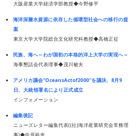
大阪産業大学経済学部教授◆今野修平
海洋深層水資源に依存した循環型社会への移行の提
案
東京大学大学院総合文化研究科教授◆高橋正征
民族、海へ～わが国初の本格的洋上大学の実現へ～
海事懇話会代表理事◆茂川敏夫
アメリカ議会“OceansActof2000”を議決、8月9
日、大統領署名により正式成立
インフォメーション
編集後記
ニューズレター編集代表((社)海洋産業研究会常務理
事)◆中原裕幸