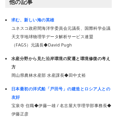
他の記事
求む、新しい海の英雄
ユネスコ政府間海洋学委員会元議長、国際科学会議
天文学地球物理学データ解析サービス連盟
（FAGS）元議長◆David Pugh
水産分野から見た沿岸環境の変遷と環境修復の考え
方
岡山県農林水産部 水産課長◆田中丈裕
日本最初の洋式船「戸田号」の建造とロシア人との
友好
宝泉寺 住職◆伊藤一雄 / 名古屋大学理学部事務長◆
伊藤正彦