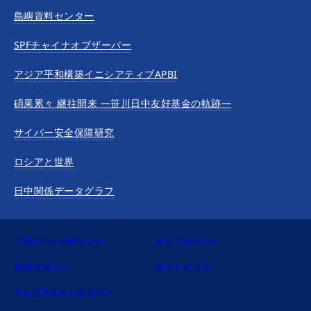
島嶼資料センター
SPFチャイナオブザーバー
アジア平和構築イニシアティブAPBI
碩果累々 継往開来 —笹川日中友好基金の軌跡—
サイバー安全保障研究
ロシアと世界
日中関係データグラフ
プライバシーポリシー
サイトポリシー
SNSポリシー
サイトマップ
ウェブアクセシビリティ