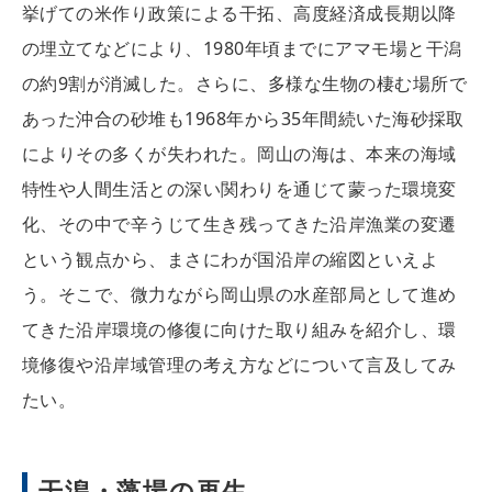
挙げての米作り政策による干拓、高度経済成長期以降
の埋立てなどにより、1980年頃までにアマモ場と干潟
の約9割が消滅した。さらに、多様な生物の棲む場所で
あった沖合の砂堆も1968年から35年間続いた海砂採取
によりその多くが失われた。岡山の海は、本来の海域
特性や人間生活との深い関わりを通じて蒙った環境変
化、その中で辛うじて生き残ってきた沿岸漁業の変遷
という観点から、まさにわが国沿岸の縮図といえよ
う。そこで、微力ながら岡山県の水産部局として進め
てきた沿岸環境の修復に向けた取り組みを紹介し、環
境修復や沿岸域管理の考え方などについて言及してみ
たい。
干潟・藻場の再生