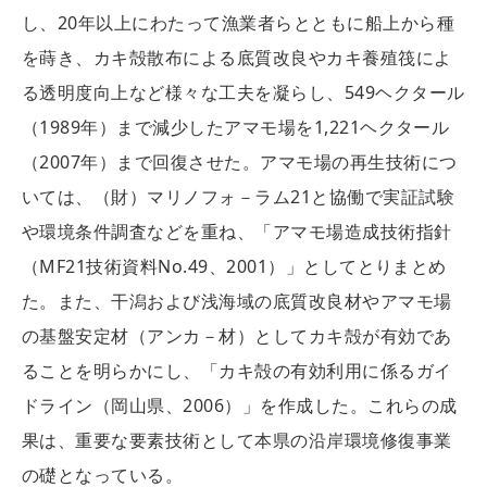
し、20年以上にわたって漁業者らとともに船上から種
を蒔き、カキ殻散布による底質改良やカキ養殖筏によ
る透明度向上など様々な工夫を凝らし、549ヘクタール
（1989年）まで減少したアマモ場を1,221ヘクタール
（2007年）まで回復させた。アマモ場の再生技術につ
いては、（財）マリノフォ－ラム21と協働で実証試験
や環境条件調査などを重ね、「アマモ場造成技術指針
（MF21技術資料No.49、2001）」としてとりまとめ
た。また、干潟および浅海域の底質改良材やアマモ場
の基盤安定材（アンカ－材）としてカキ殻が有効であ
ることを明らかにし、「カキ殻の有効利用に係るガイ
ドライン（岡山県、2006）」を作成した。これらの成
果は、重要な要素技術として本県の沿岸環境修復事業
の礎となっている。