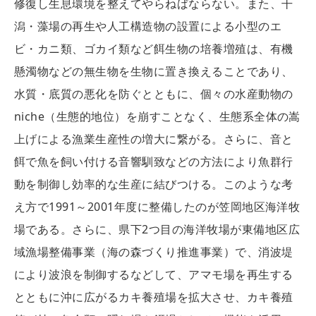
修復し生息環境を整えてやらねばならない。また、干
潟・藻場の再生や人工構造物の設置による小型のエ
ビ・カニ類、ゴカイ類など餌生物の培養増殖は、有機
懸濁物などの無生物を生物に置き換えることであり、
水質・底質の悪化を防ぐとともに、個々の水産動物の
niche（生態的地位）を崩すことなく、生態系全体の嵩
上げによる漁業生産性の増大に繋がる。さらに、音と
餌で魚を飼い付ける音響馴致などの方法により魚群行
動を制御し効率的な生産に結びつける。このような考
え方で1991～2001年度に整備したのが笠岡地区海洋牧
場である。さらに、県下2つ目の海洋牧場が東備地区広
域漁場整備事業（海の森づくり推進事業）で、消波堤
により波浪を制御するなどして、アマモ場を再生する
とともに沖に広がるカキ養殖場を拡大させ、カキ養殖