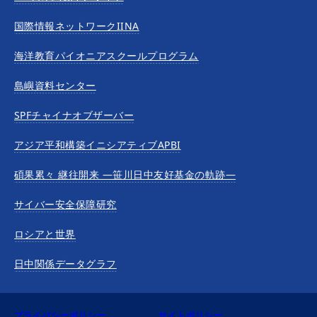
国際情報ネットワークIINA
海洋教育パイオニアスクールプログラム
島嶼資料センター
SPFチャイナオブザーバー
アジア平和構築イニシアティブAPBI
碩果累々 継往開来 —笹川日中友好基金の軌跡—
サイバー安全保障研究
ロシアと世界
日中関係データグラフ
プライバシーポリシー
サイトポリシー