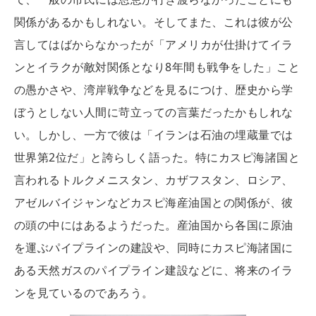
関係があるかもしれない。そしてまた、これは彼が公
言してはばからなかったが「アメリカが仕掛けてイラ
ンとイラクが敵対関係となり8年間も戦争をした」こと
の愚かさや、湾岸戦争などを見るにつけ、歴史から学
ぼうとしない人間に苛立っての言葉だったかもしれな
い。しかし、一方で彼は「イランは石油の埋蔵量では
世界第2位だ」と誇らしく語った。特にカスピ海諸国と
言われるトルクメニスタン、カザフスタン、ロシア、
アゼルバイジャンなどカスピ海産油国との関係が、彼
の頭の中にはあるようだった。産油国から各国に原油
を運ぶパイプラインの建設や、同時にカスピ海諸国に
ある天然ガスのパイプライン建設などに、将来のイラ
ンを見ているのであろう。