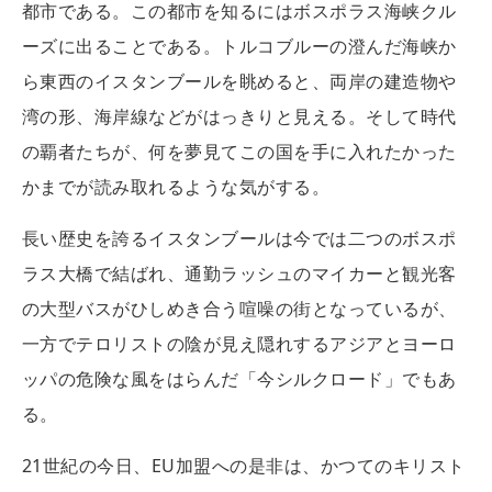
都市である。この都市を知るにはボスポラス海峡クル
ーズに出ることである。トルコブルーの澄んだ海峡か
ら東西のイスタンブールを眺めると、両岸の建造物や
湾の形、海岸線などがはっきりと見える。そして時代
の覇者たちが、何を夢見てこの国を手に入れたかった
かまでが読み取れるような気がする。
長い歴史を誇るイスタンブールは今では二つのボスポ
ラス大橋で結ばれ、通勤ラッシュのマイカーと観光客
の大型バスがひしめき合う喧噪の街となっているが、
一方でテロリストの陰が見え隠れするアジアとヨーロ
ッパの危険な風をはらんだ「今シルクロード」でもあ
る。
21世紀の今日、EU加盟への是非は、かつてのキリスト