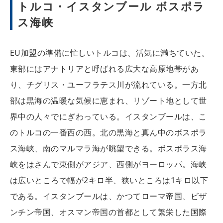
トルコ・イスタンブール ボスポラ
ス海峡
EU加盟の準備に忙しいトルコは、活気に満ちていた。
東部にはアナトリアと呼ばれる広大な高原地帯があ
り、チグリス・ユーフラテス川が流れている。一方北
部は黒海の温暖な気候に恵まれ、リゾート地として世
界中の人々でにぎわっている。イスタンブールは、こ
のトルコの一番西の西。北の黒海と真ん中のボスポラ
ス海峡、南のマルマラ海が眺望できる。ボスポラス海
峡をはさんで東側がアジア、西側がヨーロッパ。海峡
は広いところで幅が2キロ半、狭いところは1キロ以下
である。イスタンブールは、かつてローマ帝国、ビザ
ンチン帝国、オスマン帝国の首都として繁栄した国際