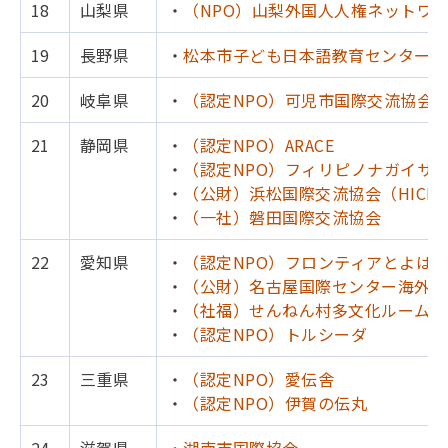
18
山梨県
・
（NPO）山梨外国人人権ネットワ
19
長野県
・
松本市子ども日本語教育センター（
20
岐阜県
・
（認定NPO）可児市国際交流協会
21
静岡県
・
（認定NPO）ARACE
・
（認定NPO）フィリピノナガイサ
・
（公財）浜松国際交流協会（HICE)
・
（一社）磐田国際交流協会
22
愛知県
・
（認定NPO）フロンティアとよは
・
（公財）名古屋国際センター海外児
・
（社福）せんねん村多文化ルームKI
・
（認定NPO）トルシーダ
23
三重県
・
（認定NPO）愛伝舎
・
（認定NPO）伊賀の伝丸
24
滋賀県
・
湖南市国際協会