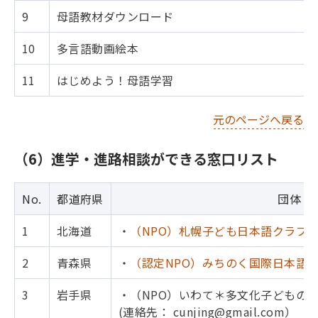
9
母語教材ダウンロード
10
多言語動画絵本
11
はじめよう！母語学習
元のページへ戻る
（6）進学・進路相談ができる窓口リスト
No.
都道府県
団体（
1
北海道
・
（NPO）札幌子ども日本語クラブ
2
青森県
・
（認定NPO）みちのく国際日本語
3
岩手県
・（NPO）いわて＊多文化子どもの
(連絡先： cunjing@gmail.com）