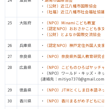
・
（公財）近江八幡市国際協会
・
（社福）近江八幡市社会福祉協議会
25
大阪府
・
（NPO）Minamiこども教室
・
（認定NPO）おおさかこども多文
・
（公財）とよなか国際交流協会
26
兵庫県
・
（認定NPO）神戸定住外国人支援セ
27
奈良県
・
（NPO）奈良県外国人教育研究会
28
広島県
・
（NPO）こどものひろばヤッチャ
・（NPO）ワールド・キッズ・ネッ
(連絡先：mitiyo7370@gmail.com)
29
徳島県
・
（NPO）JTMとくしま日本語ネッ
30
香川県
・
（NPO）香川まるがめ子どもにほ