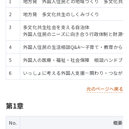
1
地方発 外国人住民との地域づくり 多文化共生
2
地方発 多文化共生のしくみづくり
3
多文化共生社会を支える自治体
外国人住民のニーズに向き合う行政体制と財源保
4
外国人住民の生活相談Q&A～子育て・教育から医
5
外国人の医療・福祉・社会保障 相談ハンドブッ
6
いっしょに考える外国人支援－関わり・つながり
元のページへ戻る
第1章
No.
概要・