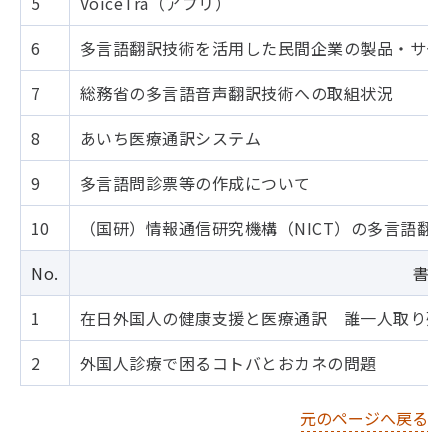
5
VoiceTra（アプリ）
6
多言語翻訳技術を活用した民間企業の製品・サー
7
総務省の多言語音声翻訳技術への取組状況
8
あいち医療通訳システム
9
多言語問診票等の作成について
10
（国研）情報通信研究機構（NICT）の多言語翻
No.
書籍
1
在日外国人の健康支援と医療通訳 誰一人取り残
2
外国人診療で困るコトバとおカネの問題
元のページへ戻る