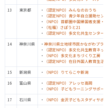
13
東京都
・
（認定NPO）みんなのおうち
・
（認定NPO）青少年自立援助センタ
・
（NPO）首都圏中国帰国者支援・
・
（社福）さぽうと21
・
（認定NPO）多文化共生センター
14
神奈川県
・
神奈川県立地球市民かながわプラザ
・
（認定NPO）多文化共生教育ネット
・
（NPO）多文化まちづくり工房
・
（認定NPO）在日外国人教育生活
15
新潟県
・
（NPO）りてらこや新潟
16
富山県
・
（認定NPO）アレッセ高岡
・
（NPO）子どもラーニングサポー
17
石川県
・
（NPO）金沢子どもスタディサポ