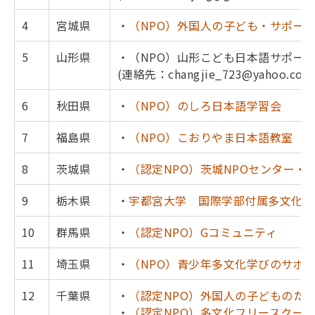
4
宮城県
・
（NPO）外国人の子ども・サポー
5
山形県
・（NPO）山形こども日本語サポー
(連絡先：changjie_723@yahoo.co.j
6
秋田県
・
（NPO）のしろ日本語学習会
7
福島県
・
（NPO）こおりやま日本語教室
8
茨城県
・
（認定NPO）茨城NPOセンター
9
栃木県
・
宇都宮大学 国際学部付属多文化公
10
群馬県
・
（認定NPO）Gコミュニティ
11
埼玉県
・
（NPO）青少年多文化学びのサポー
12
千葉県
・
（認定NPO）外国人の子どものた
・
（認定NPO）多文化フリースクー