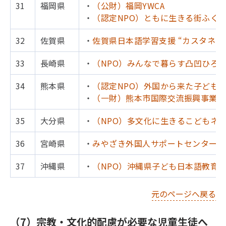
31
福岡県
・
（公財）福岡YWCA
・
（認定NPO）ともに生きる街ふく
32
佐賀県
・
佐賀県日本語学習支援 “カスタネッ
33
長崎県
・
（NPO）みんなで暮らす凸凹ひろ
34
熊本県
・
（認定NPO）外国から来た子ども
・
（一財）熊本市国際交流振興事業団
35
大分県
・
（NPO）多文化に生きるこどもネ
36
宮崎県
・
みやざき外国人サポートセンター 
37
沖縄県
・
（NPO）沖縄県子ども日本語教育
元のページへ戻る
（7）宗教・文化的配慮が必要な児童生徒へ