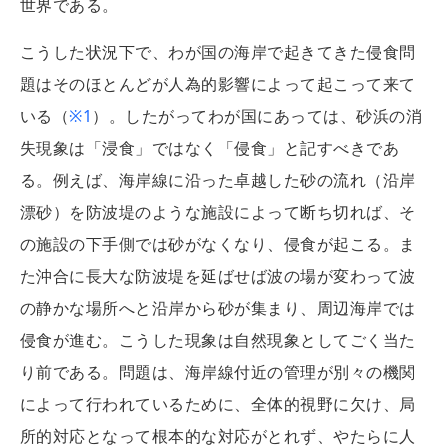
世界である。
こうした状況下で、わが国の海岸で起きてきた侵食問
題はそのほとんどが人為的影響によって起こって来て
いる（
※1
）。したがってわが国にあっては、砂浜の消
失現象は「浸食」ではなく「侵食」と記すべきであ
る。例えば、海岸線に沿った卓越した砂の流れ（沿岸
漂砂）を防波堤のような施設によって断ち切れば、そ
の施設の下手側では砂がなくなり、侵食が起こる。ま
た沖合に長大な防波堤を延ばせば波の場が変わって波
の静かな場所へと沿岸から砂が集まり、周辺海岸では
侵食が進む。こうした現象は自然現象としてごく当た
り前である。問題は、海岸線付近の管理が別々の機関
によって行われているために、全体的視野に欠け、局
所的対応となって根本的な対応がとれず、やたらに人