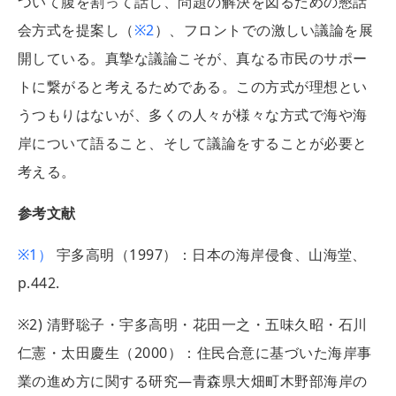
ついて腹を割って話し、問題の解決を図るための懇話
会方式を提案し（
※2
）、フロントでの激しい議論を展
開している。真摯な議論こそが、真なる市民のサポー
トに繋がると考えるためである。この方式が理想とい
うつもりはないが、多くの人々が様々な方式で海や海
岸について語ること、そして議論をすることが必要と
考える。
参考文献
※1）
宇多高明（1997）：日本の海岸侵食、山海堂、
p.442.
※2) 清野聡子・宇多高明・花田一之・五味久昭・石川
仁憲・太田慶生（2000）：住民合意に基づいた海岸事
業の進め方に関する研究―青森県大畑町木野部海岸の