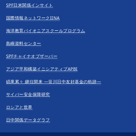
SPF日米関係インサイト
国際情報ネットワークIINA
海洋教育パイオニアスクールプログラム
島嶼資料センター
SPFチャイナオブザーバー
アジア平和構築イニシアティブAPBI
碩果累々 継往開来 —笹川日中友好基金の軌跡—
サイバー安全保障研究
ロシアと世界
日中関係データグラフ