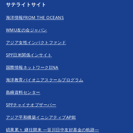
サテライトサイト
海洋情報FROM THE OCEANS
WMU友の会ジャパン
アジア女性インパクトファンド
SPF日米関係インサイト
国際情報ネットワークIINA
海洋教育パイオニアスクールプログラム
島嶼資料センター
SPFチャイナオブザーバー
アジア平和構築イニシアティブAPBI
碩果累々 継往開来 —笹川日中友好基金の軌跡—