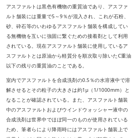
アスファルトは黒色有機物の重質油であり、アスファ
ルト舗装には重量で5～9％が混入され、これが石粉、
砂、砕石等のいわゆるアスファルト舗装を構成してい
る無機物を互いに強固に繋ぐための接着剤として利用
されている。現在アスファルト舗装に使用しているア
スファルトとは原油から軽質分を順次取り除いたC重油
以下の残りの重質油のことである。
室内でアスファルトを合成洗剤の0.5％の水溶液中で溶
解させるとその粒子の大きさは約1μ（1/1000mm）と
なることが確認されている。また、アスファルト舗装
中のアスファルトおよびウインドウォッシャー液中の
合成洗剤は世界中でほぼ同一のものが使用されている
ため、筆者らにより降雨時にはアスファルト舗装上で