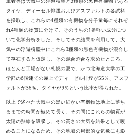
筆者等は大気中の浮遊粉塵と3種類の黒色有機物である
タイヤ、ディーゼル排煙およびアスファルトの各試料
を採取し、これらの4種類の有機物を分子量毎にそれぞ
れ4種類の物質に分けて、そのうちの1番軽い成分につ
いて化学分析をした。そしてその結果を利用して、大
気中の浮遊粉塵中にこれら3種類の黒色有機物が混合し
て存在すると仮定し、その混合割合を求めたところ、
ほとんど工場がない札幌の夏で、かつ北海道大学の工
学部の6階建ての屋上でディーゼル排煙が55％、アスフ
ァルトが36％、タイヤが9％という比率が得られた。
以上で述べた大気中の黒い細かい有機物は地上に落ち
るまでの時間が極めて長く、その間にこれらの物質が
太陽の熱線を吸収し、その高さの大気を結果として暖
めることになるため、その地域の局部的な気象にも影