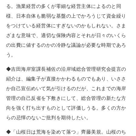
る。漁業経営の多くが零細な経営主体によるのと同
様、日本自体も脆弱な基盤の上でかろうじて資金繰り
をつけている経営体にすぎないのかもしれない。さま
ざまな意味で、適切な保険内容とそれが日々のいくら
の出費に値するのかの冷静な議論が必要な時期であろ
う。
◆吉田海岸室課長補佐の沿岸域総合管理研究会提言の
紹介は、編集子が直接かかわるものでもあり、いささ
か自己宣伝めいて気が引けるのだが、これまでの海岸
管理の自己反省を下敷きにして、総合管理の新たな方
向を強く打ち出すものとして評価しうる。多くの方か
らの忌憚のないご批判を期待したい。
◆「山桜日は荒海を染めて落つ」齊藤美規。山桜のち