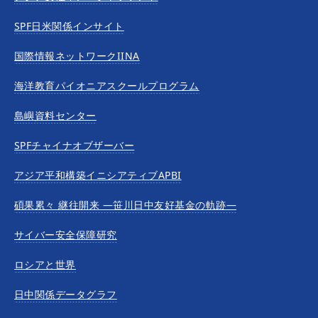
SPF日米関係インサイト
国際情報ネットワークIINA
海洋教育パイオニアスクールプログラム
島嶼資料センター
SPFチャイナオブザーバー
アジア平和構築イニシアティブAPBI
碩果累々 継往開来 —笹川日中友好基金の軌跡—
サイバー安全保障研究
ロシアと世界
日中関係データグラフ