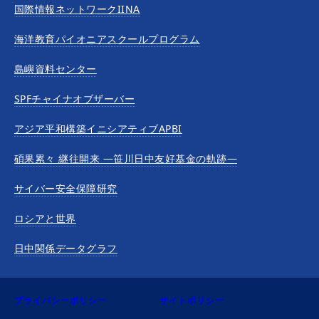
国際情報ネットワークIINA
海洋教育パイオニアスクールプログラム
島嶼資料センター
SPFチャイナオブザーバー
アジア平和構築イニシアティブAPBI
碩果累々 継往開来 —笹川日中友好基金の軌跡—
サイバー安全保障研究
ロシアと世界
日中関係データグラフ
プライバシーポリシー
サイトポリシー