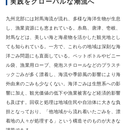
実践をグローバルな潮流へ
九州北部には対馬海流が流れ、多様な海洋生物が生息
し、漁業資源にも恵まれている。糸島、唐津、壱岐、
対馬などは、美しい海と海産物を活かした観光地とし
ても知られている。一方で、これらの地域は深刻な海
洋ごみ問題にも直面している。ペットボトルやビニー
ル袋、漁業用ロープ、発泡スチロールなどのプラスチ
ックごみが多く漂着し、海流や季節風の影響により海
外由来のごみも少なくない。海洋ごみは生態系への影
響に加え、観光価値の低下や漁業被害など経済的影響
も及ぼす。回収と処理は地域住民や自治体に大きな負
担となっており、「他地域から流れ着いたごみを、漂
着地の人々が処理する」という構造そのものが大きな
課題である。