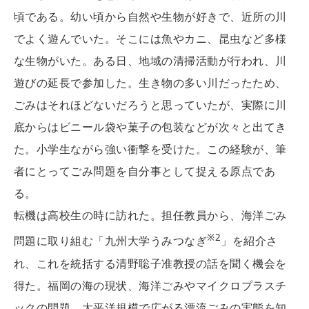
頃である。幼い頃から自然や生物が好きで、近所の川
でよく遊んでいた。そこには魚やカニ、昆虫など多様
な生物がいた。ある日、地域の清掃活動が行われ、川
遊びの延長で参加した。生き物の多い川だったため、
ごみはそれほどないだろうと思っていたが、実際に川
底からはビニール袋や菓子の包装などが次々と出てき
た。小学生ながら強い衝撃を受けた。この経験が、筆
者にとってごみ問題を自分事として捉える原点であ
る。
転機は高校生の時に訪れた。担任教員から、海洋ごみ
※2
問題に取り組む「九州大学うみつなぎ
」を紹介さ
れ、これを統括する清野聡子准教授の話を聞く機会を
得た。福岡の海の現状、海洋ごみやマイクロプラスチ
ックの問題、太平洋規模で広がる漂流ごみの実態を知