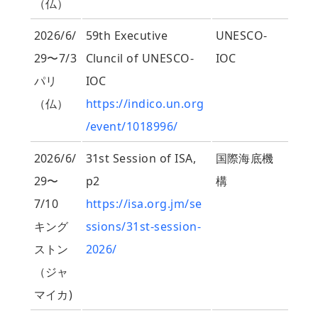
（仏）
2026/6/
59th Executive
UNESCO-
29〜7/3
Cluncil of UNESCO-
IOC
パリ
IOC
（仏）
https://indico.un.org
/event/1018996/
2026/6/
31st Session of ISA,
国際海底機
29〜
p2
構
7/10
https://isa.org.jm/se
キング
ssions/31st-session-
ストン
2026/
（ジャ
マイカ)