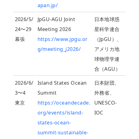
apan.jp/
2026/5/
JpGU-AGU Joint
日本地球惑
24〜29
Meeting 2026
星科学連合
幕張
https://www.jpgu.or
（JpGU）、
g/meeting_j2026/
アメリカ地
球物理学連
合（AGU）
2026/6/
Island States Ocean
日本財団、
3〜4
Summit
外務省、
東京
https://oceandecade.
UNESCO-
org/events/island-
IOC
states-ocean-
summit-sustainable-