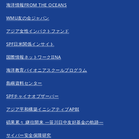
海洋情報FROM THE OCEANS
WMU友の会ジャパン
アジア女性インパクトファンド
SPF日米関係インサイト
国際情報ネットワークIINA
海洋教育パイオニアスクールプログラム
島嶼資料センター
SPFチャイナオブザーバー
アジア平和構築イニシアティブAPBI
碩果累々 継往開来 —笹川日中友好基金の軌跡—
サイバー安全保障研究