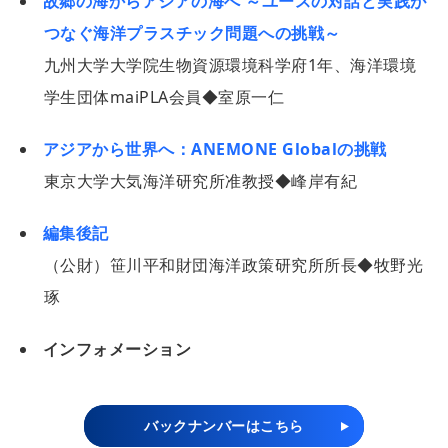
故郷の海からアジアの海へ ～ユースの対話と実践が
つなぐ海洋プラスチック問題への挑戦～
九州大学大学院生物資源環境科学府1年、海洋環境
学生団体maiPLA会員◆室原一仁
アジアから世界へ：ANEMONE Globalの挑戦
東京大学大気海洋研究所准教授◆峰岸有紀
編集後記
（公財）笹川平和財団海洋政策研究所所長◆牧野光
琢
インフォメーション
バックナンバーはこちら