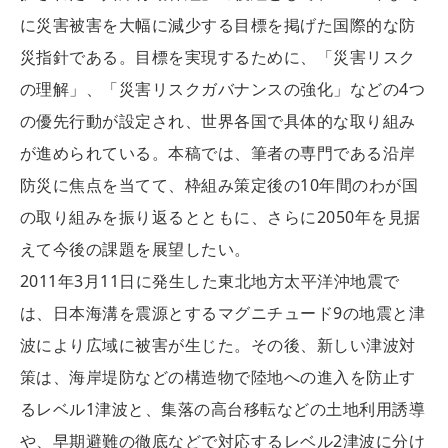
に災害被害を大幅に減少する目標を掲げた国際的な防
災指針である。目標を実現するために、「災害リスク
の理解」、「災害リスクガバナンスの強化」などの4つ
の優先行動が設定され、世界各国で具体的な取り組み
が進められている。本稿では、筆者の専門である沿岸
防災に焦点を当てて、枠組み策定後の10年間のわが国
の取り組みを振り返るとともに、さらに2050年を見据
えて今後の課題を展望したい。
2011年3月11日に発生した東北地方太平洋沖地震で
は、日本海溝を震源とするマグニチュード9の地震と津
波により広域に被害が生じた。その後、新しい津波対
策は、海岸堤防などの構造物で陸地への進入を防止す
るレベル1津波と、集落の高台移転などの土地利用誘導
や、早期避難の徹底などで対応するレベル2津波に分け