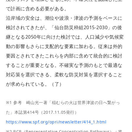
で計画に含める必要がある。
沿岸域の安全は、潮位や波浪・津波の予測をベースに
検討されてきたが、「仙台防災枠組2015-2030」の後
継となる2050年に向けた検討では、人口減少や気候変
動の影響もさらに支配的な要素に加わる。従来は外的
要因とされてきたこれらを内部に含めて統合的に検討
することが重要となる。不確実な予測のもとで最適な
対応策を選択できる、柔軟な防災対策を選択すること
が求められている。（了）
※1 参考 崎山光一著「稲むらの火は世界津波の日へ繋がっ
た」本誌第414号（2017.11.05発行）
https://www.spf.org/opri/newsletter/414_1.html
※2 RCP（Representative Concentration Pathways）：将