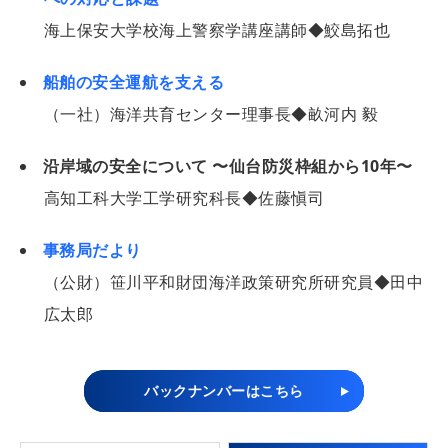
海上保安大学校海上警察学講座講師◆鮫島拓也
船舶の安全運航を支える
（一社）海洋共育センター理事長◆畝河内 毅
沿岸域の安全について 〜仙台防災枠組から10年〜
高知工科大学工学研究科長◆佐藤愼司
事務局だより
（公財）笹川平和財団海洋政策研究所研究員◆田中
広太郎
バックナンバーはこちら