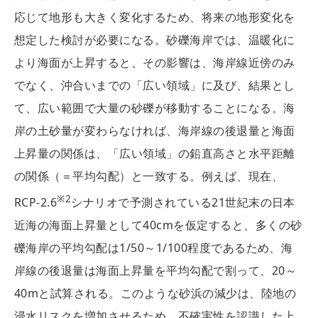
応じて地形も大きく変化するため、将来の地形変化を
想定した検討が必要になる。砂礫海岸では、温暖化に
より海面が上昇すると、その影響は、海岸線近傍のみ
でなく、沖合いまでの「広い領域」に及び、結果とし
て、広い範囲で大量の砂礫が移動することになる。海
岸の土砂量が変わらなければ、海岸線の後退量と海面
上昇量の関係は、「広い領域」の鉛直高さと水平距離
の関係（＝平均勾配）と一致する。例えば、現在、
※2
RCP-2.6
シナリオで予測されている21世紀末の日本
近海の海面上昇量として40cmを仮定すると、多くの砂
礫海岸の平均勾配は1/50～1/100程度であるため、海
岸線の後退量は海面上昇量を平均勾配で割って、20～
40mと試算される。このような砂浜の減少は、陸地の
浸水リスクを増加させるため、不確実性を認識した上