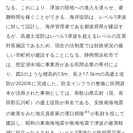
なる。これにより、津波の陸地への進入を遅らせ、避
難時間を稼ぐことができる。海岸堤防は、レベル1津波
に対して設計し、海岸管理者である都道府県が建設す
るが、高盛土堤防はレベル1津波を超えるレベルの災害
対策施設であるため、現在の法制度では財政状況の厳
しい市町村が建設することになる。静岡県浜松市で
は、想定浸水域に事業所がある民間企業の寄付によ
り、図2のような標高約13m、長さ17.5kmの高盛土堤
防が2020年に完成した。防災インフラの整備に民間資
本が活用された事例としては、和歌山県広村（現、有
田郡広川町）の盛土堤防が有名である。安政南海地震
※
1
の被害をみた地元資産家の濱口梧陵
が私財を投じて
建設し、昭和の東南海地震や南海地震で津波の被害軽
減に役立ったとされる。レベル2津波など低頻度災害へ