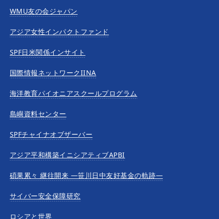
WMU友の会ジャパン
アジア女性インパクトファンド
SPF日米関係インサイト
国際情報ネットワークIINA
海洋教育パイオニアスクールプログラム
島嶼資料センター
SPFチャイナオブザーバー
アジア平和構築イニシアティブAPBI
碩果累々 継往開来 —笹川日中友好基金の軌跡—
サイバー安全保障研究
ロシアと世界