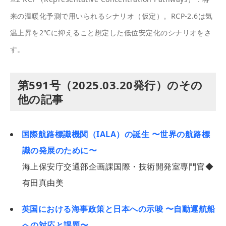
来の温暖化予測で用いられるシナリオ（仮定）。RCP-2.6は気
温上昇を2℃に抑えること想定した低位安定化のシナリオをさ
す。
第591号（2025.03.20発行）のその
他の記事
国際航路標識機関（IALA）の誕生 〜世界の航路標
識の発展のために〜
海上保安庁交通部企画課国際・技術開発室専門官◆
有田真由美
英国における海事政策と日本への示唆 〜自動運航船
への対応と課題〜