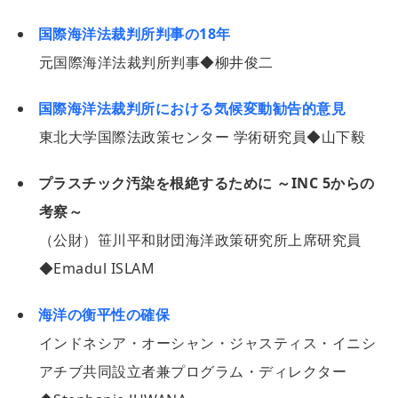
国際海洋法裁判所判事の18年
元国際海洋法裁判所判事◆柳井俊二
国際海洋法裁判所における気候変動勧告的意見
東北大学国際法政策センター 学術研究員◆山下毅
プラスチック汚染を根絶するために ～INC 5からの
考察～
（公財）笹川平和財団海洋政策研究所上席研究員
◆Emadul ISLAM
海洋の衡平性の確保
インドネシア・オーシャン・ジャスティス・イニシ
アチブ共同設立者兼プログラム・ディレクター