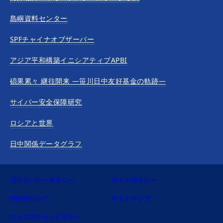
島嶼資料センター
SPFチャイナオブザーバー
アジア平和構築イニシアティブAPBI
碩果累々 継往開来 —笹川日中友好基金の軌跡—
サイバー安全保障研究
ロシアと世界
日中関係データグラフ
プライバシーポリシー
サイトポリシー
SNSポリシー
サイトマップ
ウェブアクセシビリティ