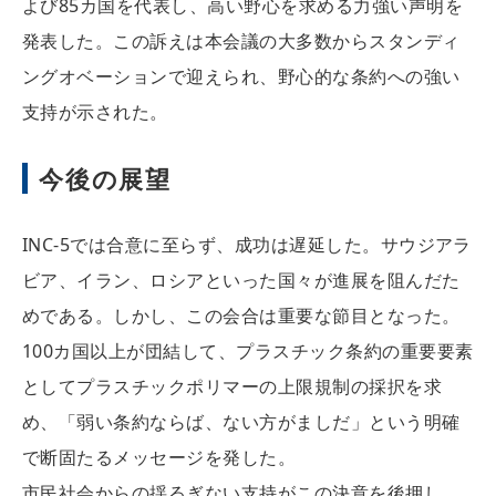
よび85カ国を代表し、高い野心を求める力強い声明を
発表した。この訴えは本会議の大多数からスタンディ
ングオベーションで迎えられ、野心的な条約への強い
支持が示された。
今後の展望
INC-5では合意に至らず、成功は遅延した。サウジアラ
ビア、イラン、ロシアといった国々が進展を阻んだた
めである。しかし、この会合は重要な節目となった。
100カ国以上が団結して、プラスチック条約の重要要素
としてプラスチックポリマーの上限規制の採択を求
め、「弱い条約ならば、ない方がましだ」という明確
で断固たるメッセージを発した。
市民社会からの揺るぎない支持がこの決意を後押し