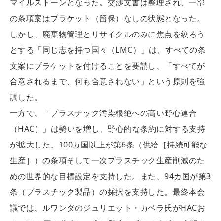
マイルストーンとなった。交渉文書は整理され、一部
の条項案はブラケット（留保）なしの状態となった。
しかし、廃棄物管理とリサイクルのみに焦点を絞ろう
とする「同じ志を持つ国々（LMC）」は、すべての条
文案にブラケットを付けることを要請し、「すべてが
合意されるまで、何も合意されない」という原則を強
調した。
一方で、「プラスチック汚染根絶への高い野心連合
（HAC）」は勢いを増し、野心的な条約に対する支持
が拡大した。100カ国以上が第6条（供給［持続可能な
生産］）の条項そして一次プラスチック生産削減のた
めの世界的な目標設定を支持した。また、94カ国が第3
条（プラスチック製品）の採択を支持した。最終本会
議では、ルワンダのジュリエット・カベラ氏がHACお