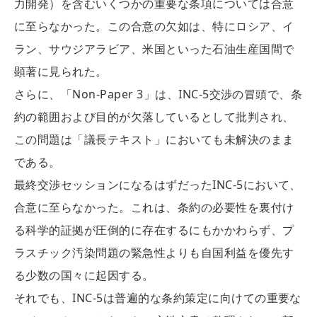
力開発）を含むいくつかの重要な条項については合意
に至らなかった。この合意の欠如は、特にロシア、イ
ラン、サウジアラビア、米国といった石油生産国間で
顕著に見られた。
さらに、「Non-Paper 3」は、INC-5交渉の冒頭で、条
約の範囲および目的が欠落しているとして批判され、
この問題は「議長テキスト」においても未解決のまま
である。
最終交渉セッションになるはずだったINC-5において、
合意に至らなかった。これは、条約の必要性を裏付け
る科学的証拠が圧倒的に存在するにもかかわらず、プ
ラスチック汚染問題の緊急性よりも自国利益を優先す
る少数の国々に起因する。
それでも、INC-5は普遍的な条約策定に向けての重要な