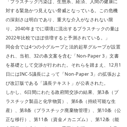
「プラスチック汚染は、生態系、経済、人間の健康に
対する緊急かつ見えない脅威となっている。この危機
の深刻さは明白であり、重大な介入がなされない限
り、2040年までに環境に流出するプラスチックの量は
2022年比較でほぼ倍増すると予測されている。」
同会合では4つの小グループと法的起草グループが設置
され、当初、32の条文案を含む「Non-Paper 3」文書
を基礎として交渉が行われた。それらを踏まえ、12月1
日にはINC-5議長によって「Non-Paper 3」の拡張およ
び改訂版である「議長テキスト」が公表された。
しかし、6日間にわたる政府間交渉の結果、第3条（プ
ラスチック製品と化学物質）、第6条（持続可能な生
産）、第8条（プラスチック廃棄物管理）、第10条（公
正な移行）、第11条（資金メカニズム）、第12条（能