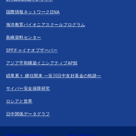
国際情報ネットワークIINA
海洋教育パイオニアスクールプログラム
島嶼資料センター
SPFチャイナオブザーバー
アジア平和構築イニシアティブAPBI
碩果累々 継往開来 —笹川日中友好基金の軌跡—
サイバー安全保障研究
ロシアと世界
日中関係データグラフ
プライバシーポリシー
サイトポリシー