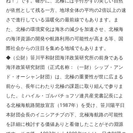
ね！」です。確かに、北極には手付かずの美しい自然
が依然として残る一方、地球全体の平均の2倍以上の速
さで進行している温暖化の最前線でもあります。ま
た、北極の環境変化は海氷の減少を加速させ、北極海
の海洋資源の開発や航路利用の可能性が高まる等、国
際社会からの注目を集める地域でもあります。
◆（公財）笹川平和財団海洋政策研究所の前身である
海洋政策研究財団（正式名称：（一財）シップ・アン
ド・オーシャン財団）は、北極の重要性が世に広まる
前から、長年にわたり北極の課題に取り組んで参りま
した。ミハイル・ゴルバチョフソ連共産党書記長によ
る北極海航路開放宣言（1987年）を受け、笹川陽平日
本財団会長のイニシアチブの下、北極海航路の可能性
を詳細に検討する価値ありと看做したことがその淵源