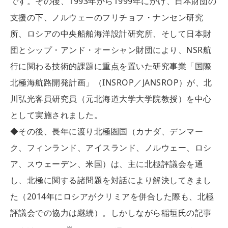
です。その後、1993年から1999年にかけ、日本財団の
支援の下、ノルウェーのフリチョフ・ナンセン研究
所、ロシアの中央船舶海洋設計研究所、そして日本財
団とシップ・アンド・オーシャン財団により、NSR航
行に関わる技術的課題に重点を置いた研究事業「国際
北極海航路開発計画」（INSROP／JANSROP）が、北
川弘光客員研究員（元北海道大学大学院教授）を中心
として実施されました。
◆その後、長年に渡り北極圏国（カナダ、デンマー
ク、フィンランド、アイスランド、ノルウェー、ロシ
ア、スウェーデン、米国）は、主に北極評議会を通
し、北極に関する諸問題を対話により解決してきまし
た（2014年にロシアがクリミアを併合した際も、北極
評議会での協力は継続）。しかしながら稲垣氏の記事