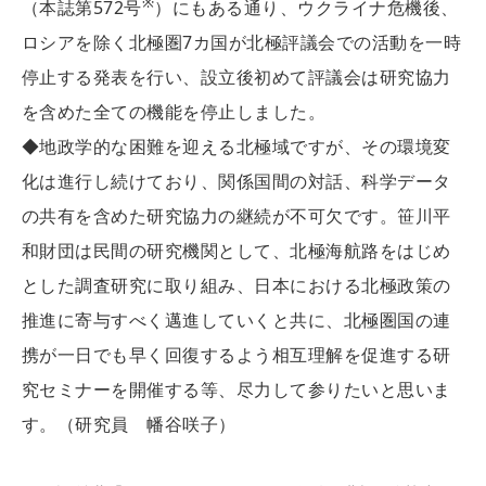
※
（本誌第572号
）にもある通り、ウクライナ危機後、
ロシアを除く北極圏7カ国が北極評議会での活動を一時
停止する発表を行い、設立後初めて評議会は研究協力
を含めた全ての機能を停止しました。
◆地政学的な困難を迎える北極域ですが、その環境変
化は進行し続けており、関係国間の対話、科学データ
の共有を含めた研究協力の継続が不可欠です。笹川平
和財団は民間の研究機関として、北極海航路をはじめ
とした調査研究に取り組み、日本における北極政策の
推進に寄与すべく邁進していくと共に、北極圏国の連
携が一日でも早く回復するよう相互理解を促進する研
究セミナーを開催する等、尽力して参りたいと思いま
す。（研究員 幡谷咲子）