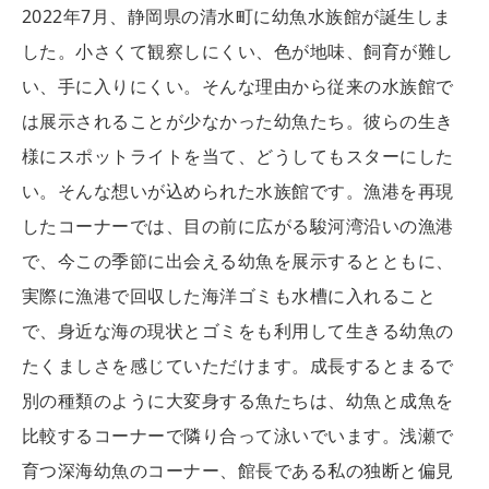
2022年7月、静岡県の清水町に幼魚水族館が誕生しま
した。小さくて観察しにくい、色が地味、飼育が難し
い、手に入りにくい。そんな理由から従来の水族館で
は展示されることが少なかった幼魚たち。彼らの生き
様にスポットライトを当て、どうしてもスターにした
い。そんな想いが込められた水族館です。漁港を再現
したコーナーでは、目の前に広がる駿河湾沿いの漁港
で、今この季節に出会える幼魚を展示するとともに、
実際に漁港で回収した海洋ゴミも水槽に入れること
で、身近な海の現状とゴミをも利用して生きる幼魚の
たくましさを感じていただけます。成長するとまるで
別の種類のように大変身する魚たちは、幼魚と成魚を
比較するコーナーで隣り合って泳いでいます。浅瀬で
育つ深海幼魚のコーナー、館長である私の独断と偏見