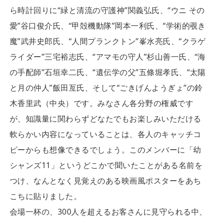
ら時計回りに“緑と清流の守護神”関義弘氏、“ウニ その
愛”谷口俊介氏、“甲殻機動隊”岡本一利氏、“学術的覗き
魔”武井史郎氏、“人間プランクトン”峯水亮氏、“クラゲ
ライダー”三宅裕志氏、“アマモの守人”杉山善一氏、“海
の手配師”石垣幸二氏、“遺伝学の父”五條堀孝氏、“太陽
と月の仲人”飯田亙氏、そして“ごきげんようぎょ”の鈴
木香里武（中央）です。みなさん各分野の権威です
が、知識量に関わらずどなたでもお楽しみいただける
軟らかい内容になっていることは、各人のキャッチコ
ピーからも想像できるでしょう。このメンバーに「幼
シャンズ11」というどこかで聞いたことがある名前を
つけ、なんとなく見覚えのある映画風ポスターをあち
こちに貼りました。
会場一杯の、300人を超えるお客さんに見守られる中、