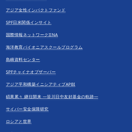
アジア女性インパクトファンド
SPF日米関係インサイト
国際情報ネットワークIINA
海洋教育パイオニアスクールプログラム
島嶼資料センター
SPFチャイナオブザーバー
アジア平和構築イニシアティブAPBI
碩果累々 継往開来 —笹川日中友好基金の軌跡—
サイバー安全保障研究
ロシアと世界