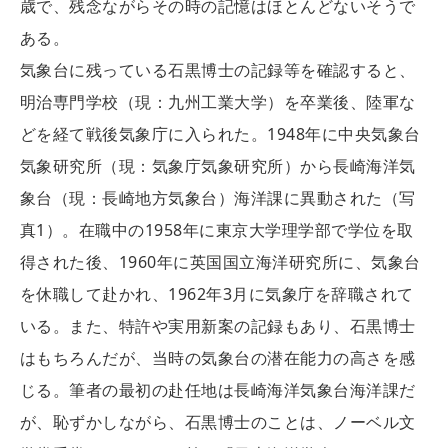
歳で、残念ながらその時の記憶はほとんどないそうで
ある。
気象台に残っている石黒博士の記録等を確認すると、
明治専門学校（現：九州工業大学）を卒業後、陸軍な
どを経て戦後気象庁に入られた。1948年に中央気象台
気象研究所（現：気象庁気象研究所）から長崎海洋気
象台（現：長崎地方気象台）海洋課に異動された（写
真1）。在職中の1958年に東京大学理学部で学位を取
得された後、1960年に英国国立海洋研究所に、気象台
を休職して赴かれ、1962年3月に気象庁を辞職されて
いる。また、特許や実用新案の記録もあり、石黒博士
はもちろんだが、当時の気象台の潜在能力の高さを感
じる。筆者の最初の赴任地は長崎海洋気象台海洋課だ
が、恥ずかしながら、石黒博士のことは、ノーベル文