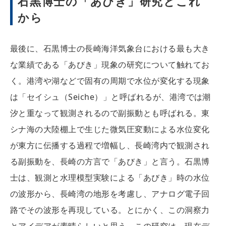
石黒博士の「あびき」研究とこれ
から
最後に、石黒博士の長崎海洋気象台における最も大き
な業績である「あびき」現象の研究について触れてお
く。港湾や湖などで固有の周期で水位が変化する現象
は「セイシュ（Seiche）」と呼ばれるが、港湾では潮
汐と重なって観測されるので副振動とも呼ばれる。東
シナ海の大陸棚上で生じた微気圧変動による水位変化
が東方に伝播する過程で増幅し、長崎湾内で観測され
る副振動を、長崎の方言で「あびき」と言う。石黒博
士は、観測と水理模型実験による「あびき」時の水位
の波形から、長崎湾の地形を考慮し、アナログ電子回
路でその波形を再現している。とにかく、この洞察力
とアイデアが素晴らしいと思う。この研究は、現在デ