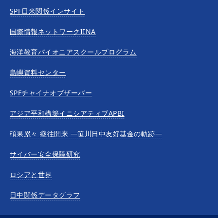
SPF日米関係インサイト
国際情報ネットワークIINA
海洋教育パイオニアスクールプログラム
島嶼資料センター
SPFチャイナオブザーバー
アジア平和構築イニシアティブAPBI
碩果累々 継往開来 —笹川日中友好基金の軌跡—
サイバー安全保障研究
ロシアと世界
日中関係データグラフ