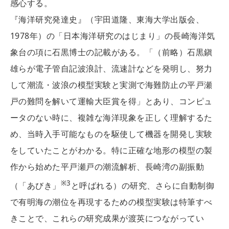
感心する。
『海洋研究発達史』（宇田道隆、東海大学出版会、
1978年）の「日本海洋研究のはじまり」の長崎海洋気
象台の項に石黒博士の記載がある。「（前略）石黒鎭
雄らが電子管自記波浪計、流速計などを発明し、努力
して潮流・波浪の模型実験と実測で海難防止の平戸瀬
戸の難問を解いて運輸大臣賞を得」とあり、コンピュ
ータのない時に、複雑な海洋現象を正しく理解するた
め、当時入手可能なものを駆使して機器を開発し実験
をしていたことがわかる。特に正確な地形の模型の製
作から始めた平戸瀬戸の潮流解析、長崎湾の副振動
※3
（「あびき」
と呼ばれる）の研究、さらに自動制御
で有明海の潮位を再現するための模型実験は特筆すべ
きことで、これらの研究成果が渡英につながってい