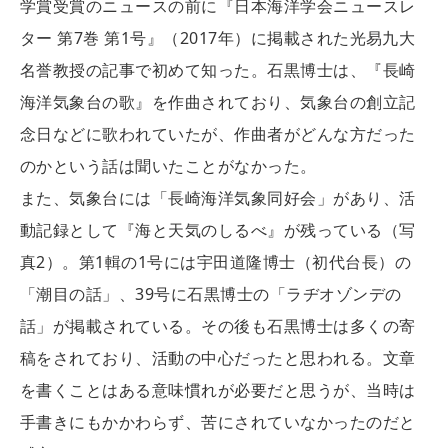
学賞受賞のニュースの前に『日本海洋学会ニュースレ
ター 第7巻 第1号』（2017年）に掲載された光易九大
名誉教授の記事で初めて知った。石黒博士は、『長崎
海洋気象台の歌』を作曲されており、気象台の創立記
念日などに歌われていたが、作曲者がどんな方だった
のかという話は聞いたことがなかった。
また、気象台には「長崎海洋気象同好会」があり、活
動記録として『海と天気のしるべ』が残っている（写
真2）。第1輯の1号には宇田道隆博士（初代台長）の
「潮目の話」、39号に石黒博士の「ラヂオゾンデの
話」が掲載されている。その後も石黒博士は多くの寄
稿をされており、活動の中心だったと思われる。文章
を書くことはある意味慣れが必要だと思うが、当時は
手書きにもかかわらず、苦にされていなかったのだと