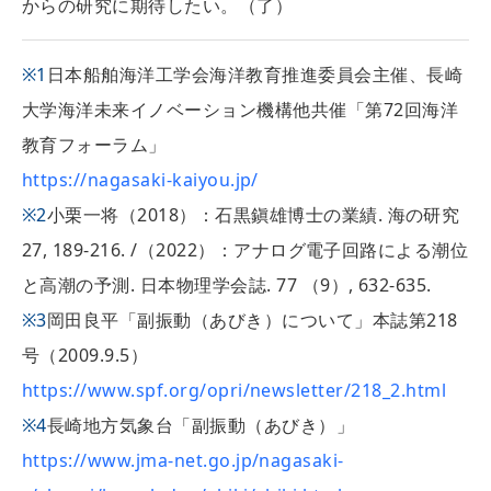
からの研究に期待したい。（了）
※1
日本船舶海洋工学会海洋教育推進委員会主催、長崎
大学海洋未来イノベーション機構他共催「第72回海洋
教育フォーラム」
https://nagasaki-kaiyou.jp/
※2
小栗一将（2018）：石黒鎭雄博士の業績. 海の研究
27, 189-216. /（2022）：アナログ電子回路による潮位
と高潮の予測. 日本物理学会誌. 77 （9）, 632-635.
※3
岡田良平「副振動（あびき）について」本誌第218
号（2009.9.5）
https://www.spf.org/opri/newsletter/218_2.html
※4
長崎地方気象台「副振動（あびき）」
https://www.jma-net.go.jp/nagasaki-