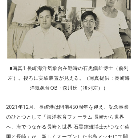
■写真1 長崎海洋気象台在勤時の石黒鎭雄博士（前列
左）。後ろに実験装置が見える。（写真提供：長崎海
洋気象台OB・森川氏（後列左））
2021年12月、長崎港は開港450周年を迎え、記念事業
のひとつとして「海洋教育フォーラム 長崎から世界
へ、海でつながる長崎と世界 石黒鎭雄博士がつなぐ英
国と長崎」が、新しくオープンした出島メッセにて開