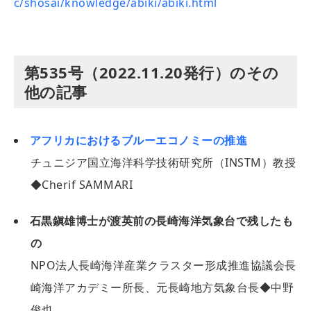
c/shosai/knowledge/abiki/abiki.html
第535号（2022.11.20発行）のその
他の記事
アフリカにおけるブルーエコノミーの推進
チュニジア国立海洋科学技術研究所（INSTM）教授
◆Cherif SAMMARI
石黒鎭雄博士が渡英前の長崎海洋気象台で残したも
の
NPO法人長崎海洋産業クラスター形成推進協議会長
崎海洋アカデミー所長、元長崎地方気象台長◆中野
俊也