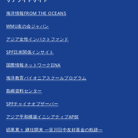
海洋情報FROM THE OCEANS
WMU友の会ジャパン
アジア女性インパクトファンド
SPF日米関係インサイト
国際情報ネットワークIINA
海洋教育パイオニアスクールプログラム
島嶼資料センター
SPFチャイナオブザーバー
アジア平和構築イニシアティブAPBI
碩果累々 継往開来 —笹川日中友好基金の軌跡—