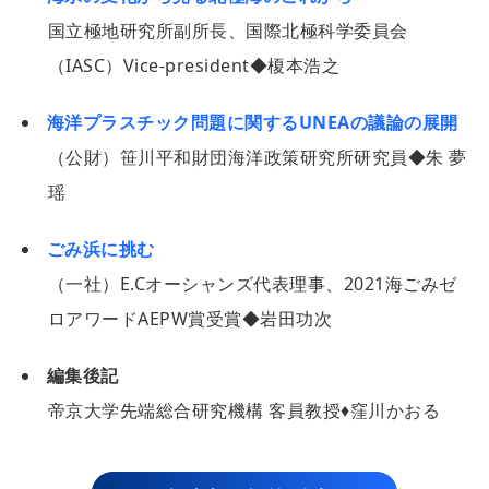
国立極地研究所副所長、国際北極科学委員会
（IASC）Vice-president◆榎本浩之
海洋プラスチック問題に関するUNEAの議論の展開
（公財）笹川平和財団海洋政策研究所研究員◆朱 夢
瑶
ごみ浜に挑む
（一社）E.Cオーシャンズ代表理事、2021海ごみゼ
ロアワードAEPW賞受賞◆岩田功次
編集後記
帝京大学先端総合研究機構 客員教授♦窪川かおる