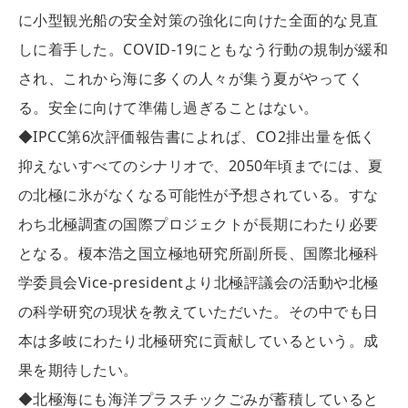
に小型観光船の安全対策の強化に向けた全面的な見直
しに着手した。COVID-19にともなう行動の規制が緩和
され、これから海に多くの人々が集う夏がやってく
る。安全に向けて準備し過ぎることはない。
◆IPCC第6次評価報告書によれば、CO2排出量を低く
抑えないすべてのシナリオで、2050年頃までには、夏
の北極に氷がなくなる可能性が予想されている。すな
わち北極調査の国際プロジェクトが長期にわたり必要
となる。榎本浩之国立極地研究所副所長、国際北極科
学委員会Vice-presidentより北極評議会の活動や北極
の科学研究の現状を教えていただいた。その中でも日
本は多岐にわたり北極研究に貢献しているという。成
果を期待したい。
◆北極海にも海洋プラスチックごみが蓄積していると