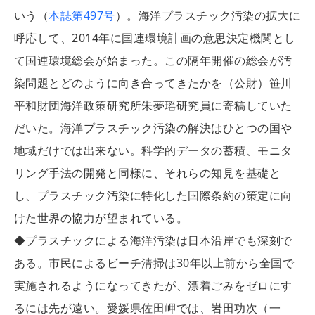
いう（
本誌第497号
）。海洋プラスチック汚染の拡大に
呼応して、2014年に国連環境計画の意思決定機関とし
て国連環境総会が始まった。この隔年開催の総会が汚
染問題とどのように向き合ってきたかを（公財）笹川
平和財団海洋政策研究所朱夢瑶研究員に寄稿していた
だいた。海洋プラスチック汚染の解決はひとつの国や
地域だけでは出来ない。科学的データの蓄積、モニタ
リング手法の開発と同様に、それらの知見を基礎と
し、プラスチック汚染に特化した国際条約の策定に向
けた世界の協力が望まれている。
◆プラスチックによる海洋汚染は日本沿岸でも深刻で
ある。市民によるビーチ清掃は30年以上前から全国で
実施されるようになってきたが、漂着ごみをゼロにす
るには先が遠い。愛媛県佐田岬では、岩田功次（一