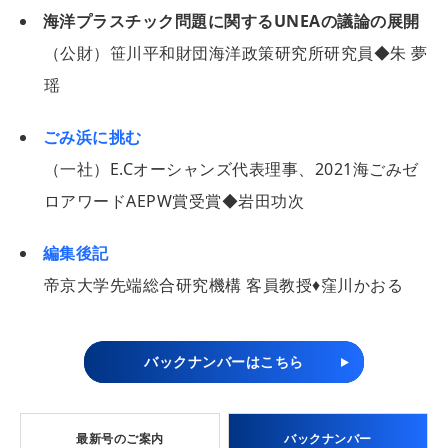
海洋プラスチック問題に関するUNEAの議論の展開
（公財）笹川平和財団海洋政策研究所研究員◆朱 夢
瑶
ごみ浜に挑む
（一社）E.Cオーシャンズ代表理事、2021海ごみゼ
ロアワードAEPW賞受賞◆岩田功次
編集後記
帝京大学先端総合研究機構 客員教授♦窪川かおる
バックナンバーはこちら
最新号のご案内
バックナンバー