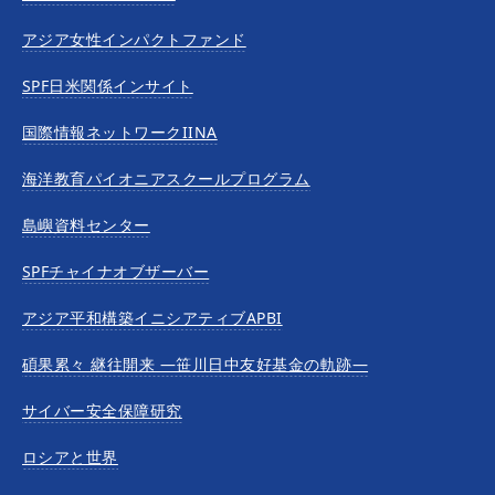
アジア女性インパクトファンド
SPF日米関係インサイト
国際情報ネットワークIINA
海洋教育パイオニアスクールプログラム
島嶼資料センター
SPFチャイナオブザーバー
アジア平和構築イニシアティブAPBI
碩果累々 継往開来 —笹川日中友好基金の軌跡—
サイバー安全保障研究
ロシアと世界