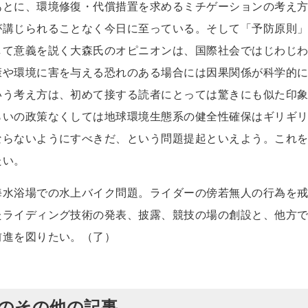
あとに、環境修復・代償措置を求めるミチゲーションの考え
が講じられることなく今日に至っている。そして「予防原則
して意義を説く大森氏のオピニオンは、国際社会ではじわじ
康や環境に害を与える恐れのある場合には因果関係が科学的
いう考え方は、初めて接する読者にとっては驚きにも似た印
らいの政策なくしては地球環境生態系の健全性確保はギリギ
ならないようにすべきだ、という問題提起といえよう。これ
たい。
海水浴場での水上バイク問題。ライダーの傍若無人の行為を
たライディング技術の発表、披露、競技の場の創設と、他方
前進を図りたい。（了）
行）のその他の記事