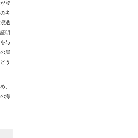
方が登
」の考
わ浸透
に証明
象を与
リの崖
をどう
戒め、
での海