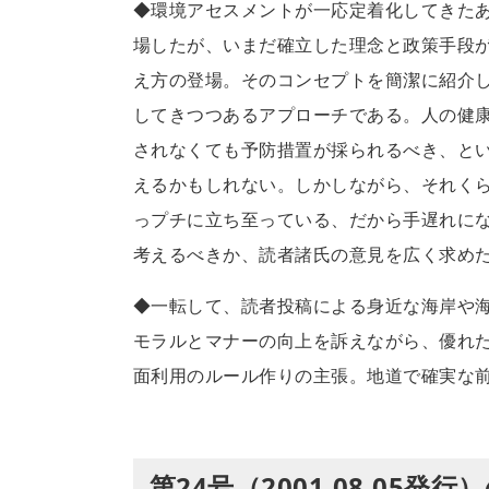
◆環境アセスメントが一応定着化してきた
場したが、いまだ確立した理念と政策手段
え方の登場。そのコンセプトを簡潔に紹介
してきつつあるアプローチである。人の健
されなくても予防措置が採られるべき、と
えるかもしれない。しかしながら、それく
っプチに立ち至っている、だから手遅れに
考えるべきか、読者諸氏の意見を広く求め
◆一転して、読者投稿による身近な海岸や
モラルとマナーの向上を訴えながら、優れ
面利用のルール作りの主張。地道で確実な
第24号（2001.08.05発