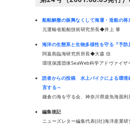
船舶解撤の振興なくして海運・造船の将
元運輸省船舶技術研究所長◆井上 肇
海洋の生態系と生物多様性を守る『予防
阿嘉島臨海研究所所長◆大森 信
環境保護団体SeaWeb科学アドヴァイザー◆Boy
読者からの投稿 水上バイクによる環境
言する～
鎌倉の海を守る会、神奈川県遊魚海面利
編集後記
ニューズレター編集代表((社)海洋産業