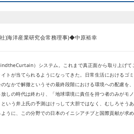
社)海洋産業研究会常務理事)◆中原裕幸
ndtheCurtain）システム。これまで真正面から取り上げて
ライトが当てられるようになってきた。日常生活におけるゴ
会のなかで解撤というその最終段階における環境への配慮を
っ放しの時代は終わり、「地球環境に責任を持つ者のみがモ
」という井上氏の予測はけっして大胆ではなく、むしろそう
るように、この分野での日本のイニシアチブと国際貢献が求