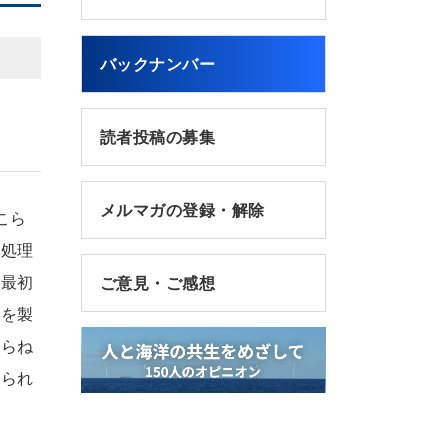
バックナンバー
読者投稿の募集
メルマガの登録・解除
こら
ミ処理
、最初
ご意見・ご感想
ノを製
あらね
められ