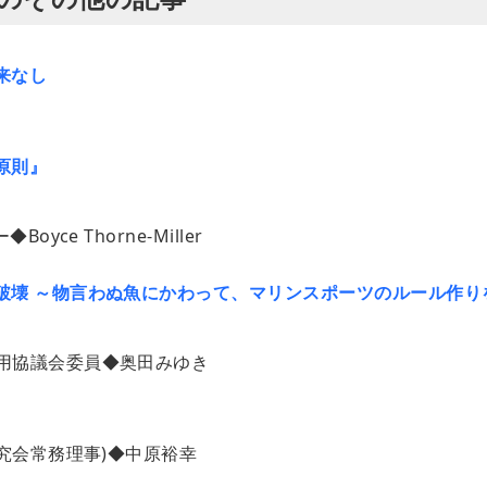
来なし
原則』
ce Thorne-Miller
破壊 ～物言わぬ魚にかわって、マリンスポーツのルール作り
用協議会委員◆奥田みゆき
研究会常務理事)◆中原裕幸