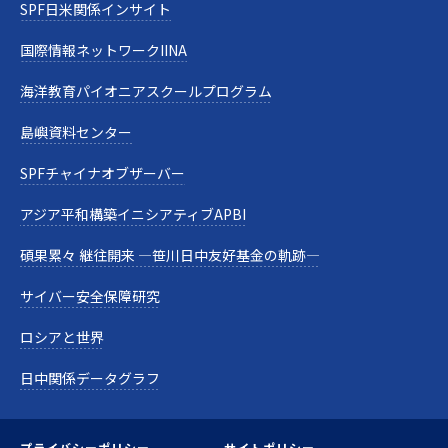
SPF日米関係インサイト
国際情報ネットワークIINA
海洋教育パイオニアスクールプログラム
島嶼資料センター
SPFチャイナオブザーバー
アジア平和構築イニシアティブAPBI
碩果累々 継往開来 —笹川日中友好基金の軌跡—
サイバー安全保障研究
ロシアと世界
日中関係データグラフ
プライバシーポリシー
サイトポリシー