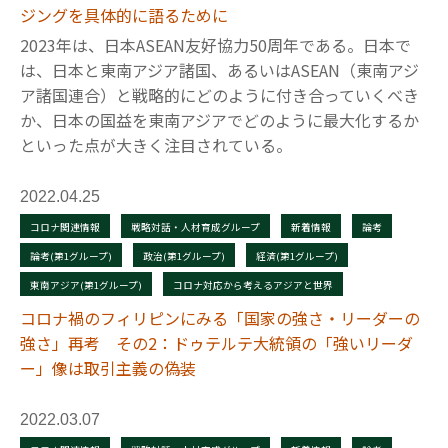
ジングを具体的に語るために
2023年は、日本ASEAN友好協力50周年である。日本で
は、日本と東南アジア諸国、あるいはASEAN（東南アジ
ア諸国連合）と戦略的にどのように付き合っていくべき
か、日本の国益を東南アジアでどのように最大化するか
といった点が大きく注目されている。
2022.04.25
コロナ関連情報
戦略対話・人材育成グループ
新着情報
論考
論考(第1グループ)
政治(第1グループ)
経済(第1グループ)
東南アジア(第1グループ)
コロナ対応から考えるアジアと世界
コロナ禍のフィリピンにみる「国家の強さ・リーダーの
強さ」再考 その2：ドゥテルテ大統領の「強いリーダ
ー」像は取引主義の偽装
2022.03.07