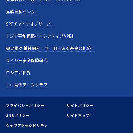
島嶼資料センター
SPFチャイナオブザーバー
アジア平和構築イニシアティブAPBI
碩果累々 継往開来 —笹川日中友好基金の軌跡—
サイバー安全保障研究
ロシアと世界
日中関係データグラフ
プライバシーポリシー
サイトポリシー
SNSポリシー
サイトマップ
ウェブアクセシビリティ