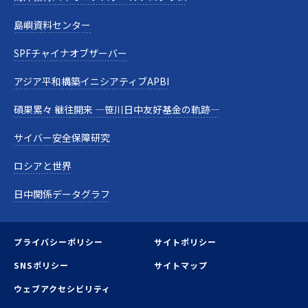
島嶼資料センター
SPFチャイナオブザーバー
アジア平和構築イニシアティブAPBI
碩果累々 継往開来 —笹川日中友好基金の軌跡—
サイバー安全保障研究
ロシアと世界
日中関係データグラフ
プライバシーポリシー
サイトポリシー
SNSポリシー
サイトマップ
ウェブアクセシビリティ