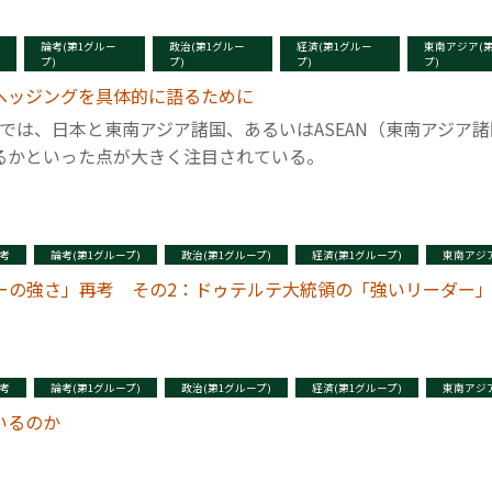
論考(第1グルー
政治(第1グルー
経済(第1グルー
東南アジア(
プ)
プ)
プ)
プ)
ヘッジングを具体的に語るために
。日本では、日本と東南アジア諸国、あるいはASEAN（東南アジ
るかといった点が大きく注目されている。
考
論考(第1グループ)
政治(第1グループ)
経済(第1グループ)
東南アジア
ーの強さ」再考 その2：ドゥテルテ大統領の「強いリーダー
考
論考(第1グループ)
政治(第1グループ)
経済(第1グループ)
東南アジア
いるのか