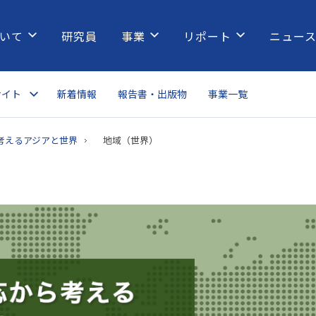
いて
研究員
事業
リポート
ニュー
サイト
新着情報
報告書・出版物
事業一覧
考えるアジアと世界
地域（世界）