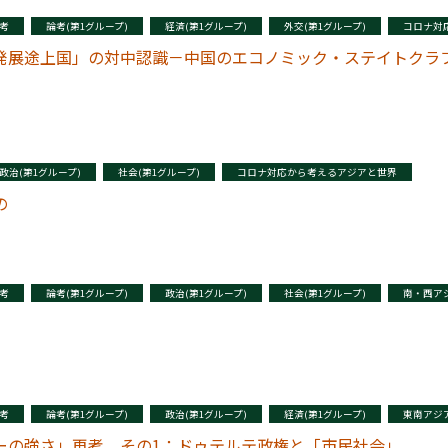
考
論考(第1グループ)
経済(第1グループ)
外交(第1グループ)
コロナ対
発展途上国」の対中認識－中国のエコノミック・ステイトクラ
政治(第1グループ)
社会(第1グループ)
コロナ対応から考えるアジアと世界
の
考
論考(第1グループ)
政治(第1グループ)
社会(第1グループ)
南・西アジ
考
論考(第1グループ)
政治(第1グループ)
経済(第1グループ)
東南アジア
ーの強さ」再考 その1：ドゥテルテ政権と「市民社会」