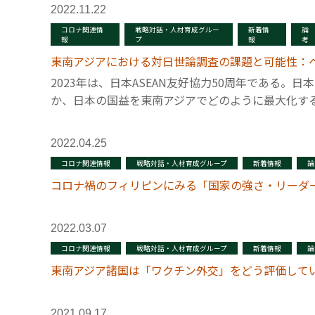
2022.11.22
コロナ関連情
戦略対話・人材育成グルー
新着情
論
報
プ
報
考
東南アジアにおける対日世論調査の課題と可能性：
2023年は、日本ASEAN友好協力50周年である
か、日本の国益を東南アジアでどのように最大化す
2022.04.25
コロナ関連情報
戦略対話・人材育成グループ
新着情報
論
コロナ禍のフィリピンにみる「国家の強さ・リーダ
2022.03.07
コロナ関連情報
戦略対話・人材育成グループ
新着情報
論
東南アジア諸国は「ワクチン外交」をどう評価して
2021.09.17