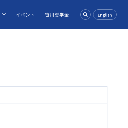
ス
イベント
笹川奨学金
English
Search