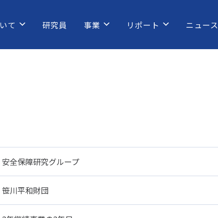
いて
研究員
事業
リポート
ニュー
安全保障研究グループ
笹川平和財団