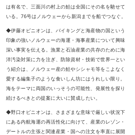
は有名で、三面川の村上の鮭は全国にその名を馳せて
いる。76号はノルウェーから新潟までを船でつなぐ。
◆伊藤オピニオンは、バイキングと海産物の国という
印象の強いノルウェーの海運・海事産業について興味
深い事実を伝える。漁業と石油産業の共存のために海
洋汚染対策に力を注ぎ、防除資材・技術で世界一とい
う紹介は、ノルウェー産の鮭やシシャモ等をこよなく
愛する編集子のような食いしん坊にはうれしい限り。
海をテーマに両国のいっそうの可能性、発展性を探り
続けるべきとの提案に大いに賛成したい。
◆野口オピニオンは、さまざまな意味で厳しい状況下
にある内航海運の再活性化に向けて、産業のレゾン・
デートルの主張と関連産業・国への注文を率直に展開