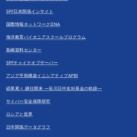
SPF日米関係インサイト
国際情報ネットワークIINA
海洋教育パイオニアスクールプログラム
島嶼資料センター
SPFチャイナオブザーバー
アジア平和構築イニシアティブAPBI
碩果累々 継往開来 —笹川日中友好基金の軌跡—
サイバー安全保障研究
ロシアと世界
日中関係データグラフ