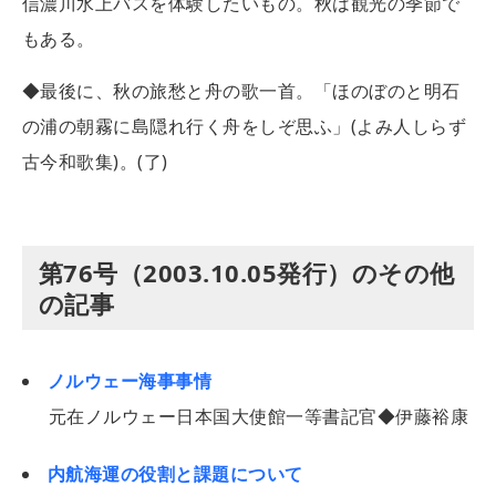
信濃川水上バスを体験したいもの。秋は観光の季節で
もある。
◆最後に、秋の旅愁と舟の歌一首。「ほのぼのと明石
の浦の朝霧に島隠れ行く舟をしぞ思ふ」(よみ人しらず
古今和歌集)。(了)
第76号（2003.10.05発行）のその他
の記事
ノルウェー海事事情
元在ノルウェー日本国大使館一等書記官◆伊藤裕康
内航海運の役割と課題について