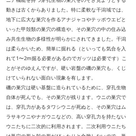
ニア機能を持つ穿孔生物の巣穴をのぞき見ようとする
動きは古くからありました。特に柔軟な干潟域では、
地下に広大な巣穴を作るアナジャコやテッポウエビと
いった甲殻類の巣穴の構造や、その巣穴の中の住み込
み共生生物の多様性が明らかにされてきました。干潟
は柔らかいため、簡単に掘れる（といっても気合を入
れて1〜2m掘る必要があるのでガッツは必要です）こ
とがそのゆえんですが、硬い岩盤の磯の巣穴も、くじ
けていられない面白い現象を有します。
磯の巣穴は硬い基盤に造られているために、穿孔生物
自体が死んでも、その巣穴が残ります。ウニの巣穴で
は、穿孔力があるタワシウニが死ぬと、その巣穴はム
ラサキウニやナガウニなどの、高い穿孔力を持たない
ウニたちに二次的に利用されます。二次利用ウニたち