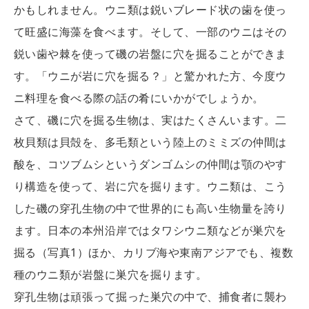
かもしれません。ウニ類は鋭いブレード状の歯を使っ
て旺盛に海藻を食べます。そして、一部のウニはその
鋭い歯や棘を使って磯の岩盤に穴を掘ることができま
す。「ウニが岩に穴を掘る？」と驚かれた方、今度ウ
ニ料理を食べる際の話の肴にいかがでしょうか。
さて、磯に穴を掘る生物は、実はたくさんいます。二
枚貝類は貝殻を、多毛類という陸上のミミズの仲間は
酸を、コツブムシというダンゴムシの仲間は顎のやす
り構造を使って、岩に穴を掘ります。ウニ類は、こう
した磯の穿孔生物の中で世界的にも高い生物量を誇り
ます。日本の本州沿岸ではタワシウニ類などが巣穴を
掘る（写真1）ほか、カリブ海や東南アジアでも、複数
種のウニ類が岩盤に巣穴を掘ります。
穿孔生物は頑張って掘った巣穴の中で、捕食者に襲わ