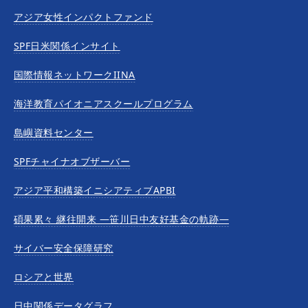
アジア女性インパクトファンド
SPF日米関係インサイト
国際情報ネットワークIINA
海洋教育パイオニアスクールプログラム
島嶼資料センター
SPFチャイナオブザーバー
アジア平和構築イニシアティブAPBI
碩果累々 継往開来 —笹川日中友好基金の軌跡—
サイバー安全保障研究
ロシアと世界
日中関係データグラフ