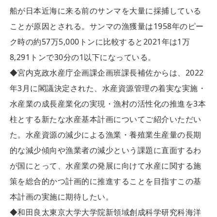
船が日本近海に来る前のサンマを大量に採捕している
ことが原因とされる。サンマの漁獲量は1958年のピー
ク時の約57万5,000トンに比較すると2021年は1万
8,291トンで30分の1以下になっている。
◆宮内克政水産庁企画課企画班課長補佐からは、2022
年3月に閣議決定された、水産資源管理の着実な実施・
水産業の成長産業化の実現・漁村の活性化の推進を3本
柱とする新たな水産基本計画についてご紹介いただい
た。水産資源の減少による漁業・養殖業生産量の長期
的な減少傾向や漁業者の減少という課題に直面するわ
が国にとって、水産業の発展に向けて水産に関する施
策を総合的かつ計画的に推進することを目指すこの基
本計画の実施に期待したい。
◆和田良太東京大学大学院新領域創成科学研究科海洋