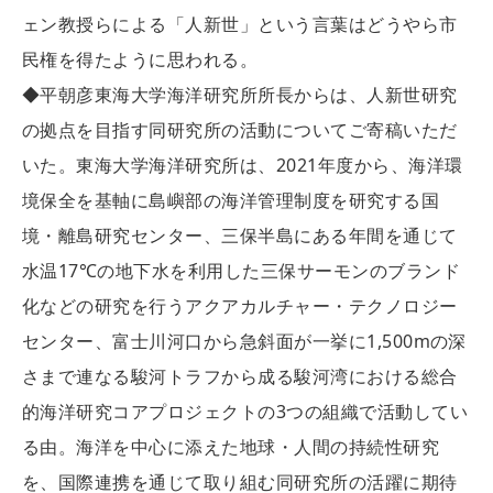
ェン教授らによる「人新世」という言葉はどうやら市
民権を得たように思われる。
◆平朝彦東海大学海洋研究所所長からは、人新世研究
の拠点を目指す同研究所の活動についてご寄稿いただ
いた。東海大学海洋研究所は、2021年度から、海洋環
境保全を基軸に島嶼部の海洋管理制度を研究する国
境・離島研究センター、三保半島にある年間を通じて
水温17℃の地下水を利用した三保サーモンのブランド
化などの研究を行うアクアカルチャー・テクノロジー
センター、富士川河口から急斜面が一挙に1,500mの深
さまで連なる駿河トラフから成る駿河湾における総合
的海洋研究コアプロジェクトの3つの組織で活動してい
る由。海洋を中心に添えた地球・人間の持続性研究
を、国際連携を通じて取り組む同研究所の活躍に期待